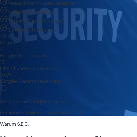
Persönlicher Ansprechpartner
Moderne Ausrüstung
Regelmäßige Schulungen
Bundesweites Netzwerk
2014
Gegründet
41
Google-Rezensionen
16
Öffentliche Originaltexte
5,0/5
Google-Gesamtbewertung
S.E.C. Sicherheitsdienst GmbH
Frankfurt am Main – Gegründet 2014
Warum S.E.C.