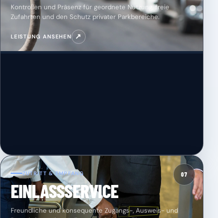
Kontrollen und Präsenz für geordnete Nutzung, freie
Zufahrten und den Schutz privater Parkbereiche.
↗
LEISTUNG ANSEHEN
ZUTRITT & EMPFANG
07
EINLASSSERVICE
Freundliche und konsequente Zugangs-, Ausweis- und