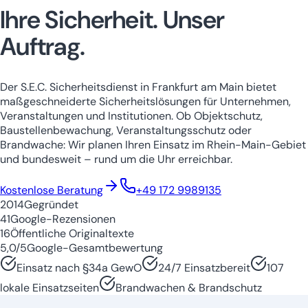
Ihre Sicherheit.
Unser
Auftrag.
Der S.E.C. Sicherheitsdienst in Frankfurt am Main bietet
maßgeschneiderte Sicherheitslösungen für Unternehmen,
Veranstaltungen und Institutionen. Ob Objektschutz,
Baustellenbewachung, Veranstaltungsschutz oder
Brandwache: Wir planen Ihren Einsatz im Rhein-Main-Gebiet
und bundesweit – rund um die Uhr erreichbar.
Niedersachsen
Nordrhein-Westfale
Kostenlose Beratung
+49 172 9989135
2014
Gegründet
41
Google-Rezensionen
16
Öffentliche Originaltexte
5,0/5
Google-Gesamtbewertung
Einsatz nach §34a GewO
24/7 Einsatzbereit
107
lokale Einsatzseiten
Brandwachen & Brandschutz