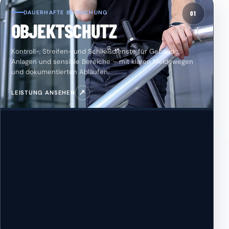
DAUERHAFTE BEWACHUNG
01
OBJEKTSCHUTZ
Kontroll-, Streifen- und Schließdienste für Gebäude,
Anlagen und sensible Bereiche – mit klaren Meldewegen
und dokumentierten Abläufen.
↗
LEISTUNG ANSEHEN