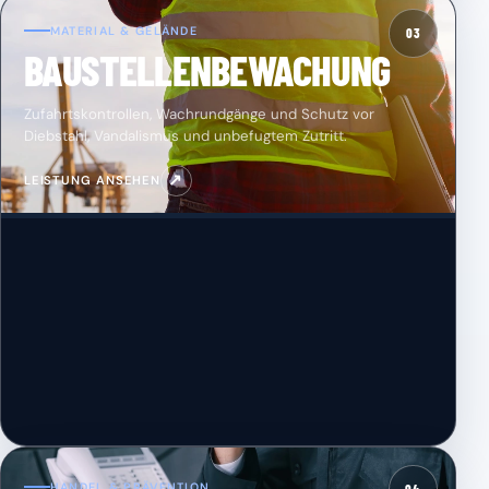
MATERIAL & GELÄNDE
03
BAUSTELLENBEWACHUNG
Zufahrtskontrollen, Wachrundgänge und Schutz vor
Diebstahl, Vandalismus und unbefugtem Zutritt.
↗
LEISTUNG ANSEHEN
HANDEL & PRÄVENTION