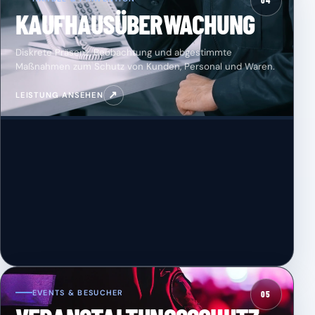
04
KAUFHAUSÜBERWACHUNG
Diskrete Präsenz, Beobachtung und abgestimmte
Maßnahmen zum Schutz von Kunden, Personal und Waren.
↗
LEISTUNG ANSEHEN
EVENTS & BESUCHER
05