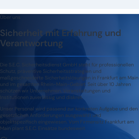
Über uns
Sicherheit mit Erfahrung und
Verantwortung
Die S.E.C. Sicherheitsdienst GmbH steht für professionellen
Schutz, präventive Sicherheitsstrategien und
maßgeschneiderte Sicherheitslösungen in Frankfurt am Main
und im gesamten Rhein-Main-Gebiet. Seit über 10 Jahren
schützen wir Unternehmen, Veranstaltungen und
Institutionen zuverlässig und diskret.
Unser Personal wird passend zur konkreten Aufgabe und den
gesetzlichen Anforderungen ausgewählt und
objektspezifisch eingewiesen. Vom Firmensitz Frankfurt am
Main plant S.E.C. Einsätze bundesweit.