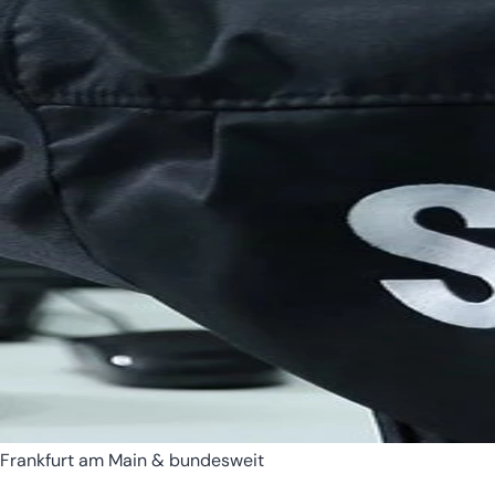
Bremen
Hamburg
Frankfurt am Main & bundesweit
Hessen
Mecklenburg-Vorpomm