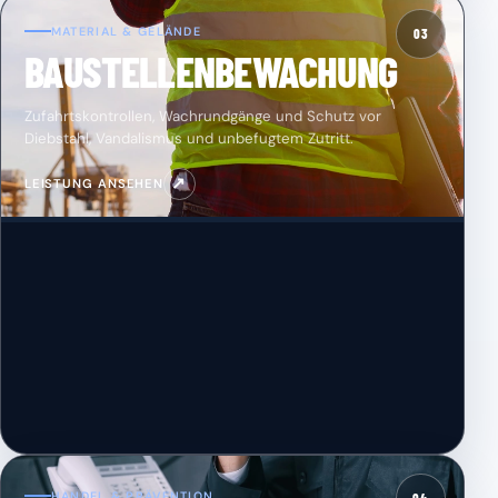
MATERIAL & GELÄNDE
03
BAUSTELLENBEWACHUNG
Zufahrtskontrollen, Wachrundgänge und Schutz vor
Diebstahl, Vandalismus und unbefugtem Zutritt.
↗
LEISTUNG ANSEHEN
HANDEL & PRÄVENTION