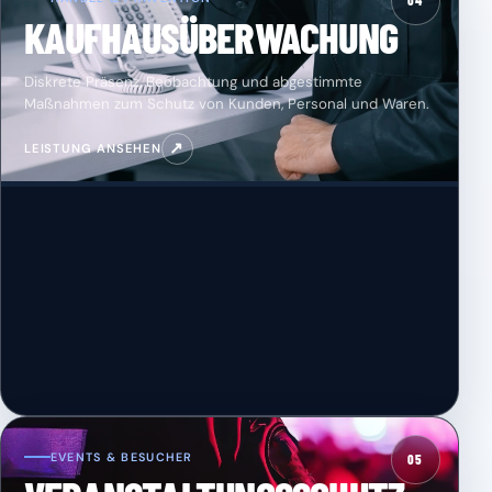
04
KAUFHAUSÜBERWACHUNG
Diskrete Präsenz, Beobachtung und abgestimmte
Maßnahmen zum Schutz von Kunden, Personal und Waren.
↗
LEISTUNG ANSEHEN
EVENTS & BESUCHER
05