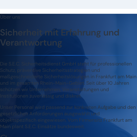
Über uns
Sicherheit mit Erfahrung und
Verantwortung
Die S.E.C. Sicherheitsdienst GmbH steht für professionellen
Schutz, präventive Sicherheitsstrategien und
maßgeschneiderte Sicherheitslösungen in Frankfurt am Main
und im gesamten Rhein-Main-Gebiet. Seit über 10 Jahren
schützen wir Unternehmen, Veranstaltungen und
Institutionen zuverlässig und diskret.
Unser Personal wird passend zur konkreten Aufgabe und den
gesetzlichen Anforderungen ausgewählt und
objektspezifisch eingewiesen. Vom Firmensitz Frankfurt am
Main plant S.E.C. Einsätze bundesweit.