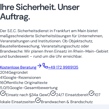
Ihre Sicherheit.
Unser
Auftrag.
Der S.E.C. Sicherheitsdienst in Frankfurt am Main bietet
maßgeschneiderte Sicherheitslösungen für Unternehmen,
Veranstaltungen und Institutionen. Ob Objektschutz,
Baustellenbewachung, Veranstaltungsschutz oder
Brandwache: Wir planen Ihren Einsatz im Rhein-Main-Gebiet
und bundesweit – rund um die Uhr erreichbar.
Niedersachsen
Nordrhein-Westfale
Kostenlose Beratung
+49 172 9989135
2014
Gegründet
41
Google-Rezensionen
16
Öffentliche Originaltexte
5,0/5
Google-Gesamtbewertung
Einsatz nach §34a GewO
24/7 Einsatzbereit
107
lokale Einsatzseiten
Brandwachen & Brandschutz