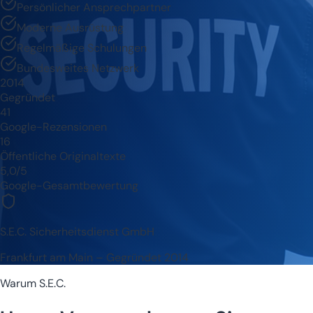
Persönlicher Ansprechpartner
Moderne Ausrüstung
Regelmäßige Schulungen
Bundesweites Netzwerk
2014
Gegründet
41
Google-Rezensionen
16
Öffentliche Originaltexte
5,0/5
Google-Gesamtbewertung
S.E.C. Sicherheitsdienst GmbH
Frankfurt am Main – Gegründet 2014
Warum S.E.C.