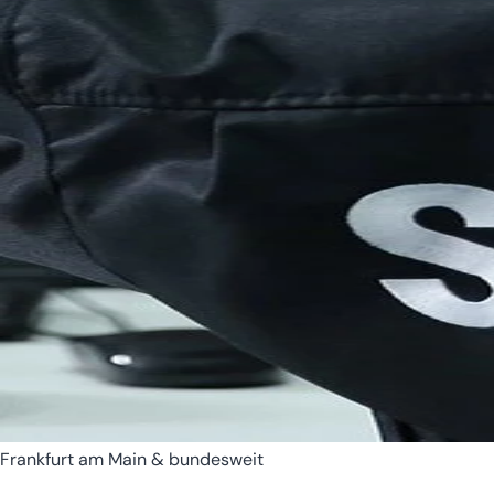
Bremen
Hamburg
Frankfurt am Main & bundesweit
Hessen
Mecklenburg-Vorpomm