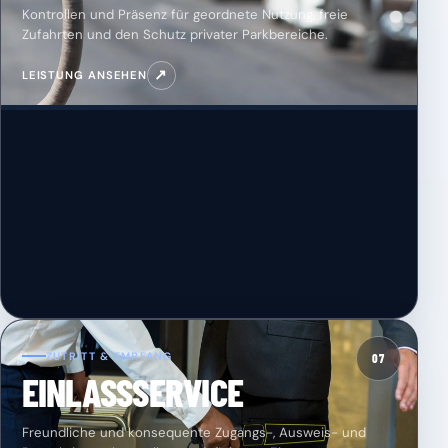
Kontrollen und Präsenz für geordnete Nutzung, freie
Zufahrten und den Schutz privater Parkbereiche.
↗
LEISTUNG ANSEHEN
ZUTRITT & EMPFANG
07
EINLASSSERVICE
Freundliche und konsequente Zugangs-, Ausweis- und