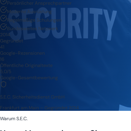
Persönlicher Ansprechpartner
Moderne Ausrüstung
Regelmäßige Schulungen
Bundesweites Netzwerk
2014
Gegründet
41
Google-Rezensionen
16
Öffentliche Originaltexte
5,0/5
Google-Gesamtbewertung
S.E.C. Sicherheitsdienst GmbH
Frankfurt am Main – Gegründet 2014
Warum S.E.C.