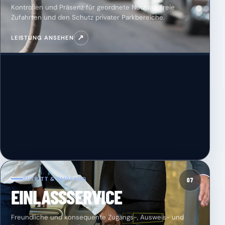
Kontrollen und Präsenz für geordnete Nutzung, freie
Zufahrten und den Schutz privater Parkbereiche.
↗
LEISTUNG ANSEHEN
ZUTRITT & EMPFANG
07
EINLASSSERVICE
Freundliche und konsequente Zugangs-, Ausweis- und