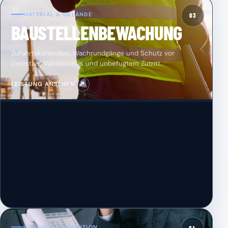
MATERIAL & GELÄNDE
03
BAUSTELLENBEWACHUNG
Zufahrtskontrollen, Wachrundgänge und Schutz vor
Diebstahl, Vandalismus und unbefugtem Zutritt.
↗
LEISTUNG ANSEHEN
HANDEL & PRÄVENTION