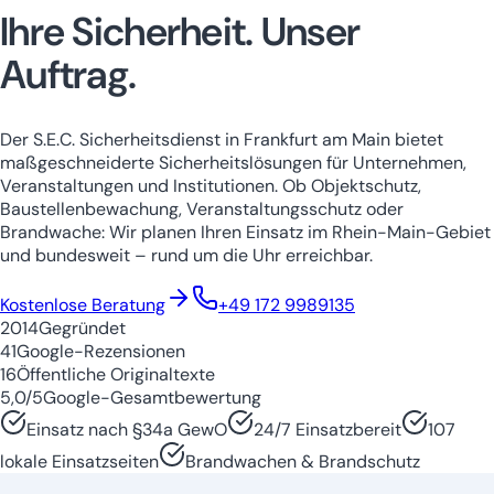
Ihre Sicherheit.
Unser
Auftrag.
Der S.E.C. Sicherheitsdienst in Frankfurt am Main bietet
maßgeschneiderte Sicherheitslösungen für Unternehmen,
Veranstaltungen und Institutionen. Ob Objektschutz,
Baustellenbewachung, Veranstaltungsschutz oder
Brandwache: Wir planen Ihren Einsatz im Rhein-Main-Gebiet
und bundesweit – rund um die Uhr erreichbar.
Niedersachsen
Nordrhein-Westfale
Kostenlose Beratung
+49 172 9989135
2014
Gegründet
41
Google-Rezensionen
16
Öffentliche Originaltexte
5,0/5
Google-Gesamtbewertung
Einsatz nach §34a GewO
24/7 Einsatzbereit
107
lokale Einsatzseiten
Brandwachen & Brandschutz