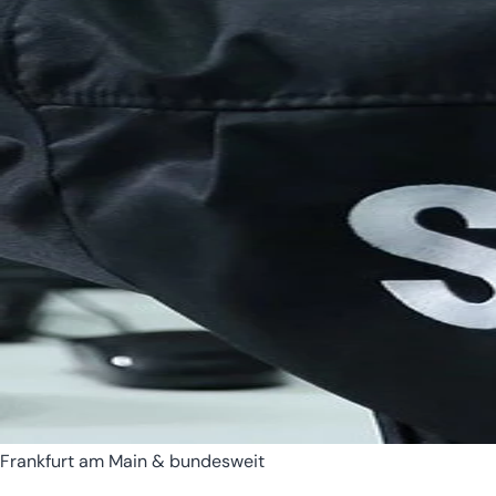
Bremen
Hamburg
Frankfurt am Main & bundesweit
Hessen
Mecklenburg-Vorpomm