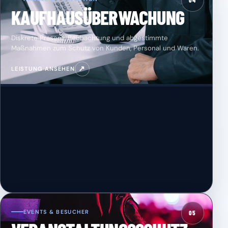
04
KAUFHAUSÜBERWACHUNG
Diskrete Präsenz, Beobachtung und abgestimmte
Maßnahmen zum Schutz von Kunden, Personal und Waren.
↗
LEISTUNG ANSEHEN
EVENTS & BESUCHER
05