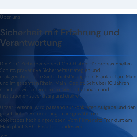
Über uns
Sicherheit mit Erfahrung und
Verantwortung
Die S.E.C. Sicherheitsdienst GmbH steht für professionellen
Schutz, präventive Sicherheitsstrategien und
maßgeschneiderte Sicherheitslösungen in Frankfurt am Main
und im gesamten Rhein-Main-Gebiet. Seit über 10 Jahren
schützen wir Unternehmen, Veranstaltungen und
Institutionen zuverlässig und diskret.
Unser Personal wird passend zur konkreten Aufgabe und den
gesetzlichen Anforderungen ausgewählt und
objektspezifisch eingewiesen. Vom Firmensitz Frankfurt am
Main plant S.E.C. Einsätze bundesweit.