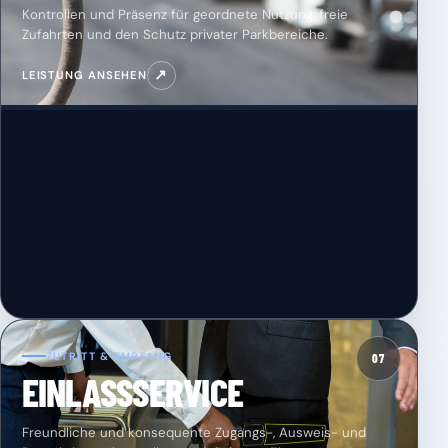
Kontrollen und Präsenz für geordnete Nutzung, freie
Zufahrten und den Schutz privater Parkbereiche.
↗
LEISTUNG ANSEHEN
ZUTRITT & EMPFANG
07
EINLASSSERVICE
Freundliche und konsequente Zugangs-, Ausweis- und