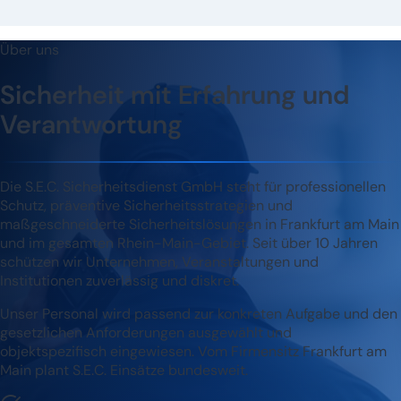
Über uns
Sicherheit mit Erfahrung und
Verantwortung
Die S.E.C. Sicherheitsdienst GmbH steht für professionellen
Schutz, präventive Sicherheitsstrategien und
maßgeschneiderte Sicherheitslösungen in Frankfurt am Main
und im gesamten Rhein-Main-Gebiet. Seit über 10 Jahren
schützen wir Unternehmen, Veranstaltungen und
Institutionen zuverlässig und diskret.
Unser Personal wird passend zur konkreten Aufgabe und den
gesetzlichen Anforderungen ausgewählt und
objektspezifisch eingewiesen. Vom Firmensitz Frankfurt am
Main plant S.E.C. Einsätze bundesweit.