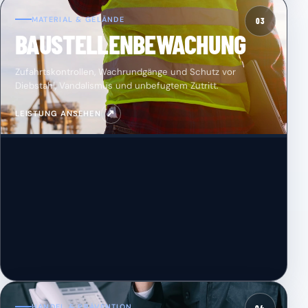
MATERIAL & GELÄNDE
03
BAUSTELLENBEWACHUNG
Zufahrtskontrollen, Wachrundgänge und Schutz vor
Diebstahl, Vandalismus und unbefugtem Zutritt.
↗
LEISTUNG ANSEHEN
HANDEL & PRÄVENTION