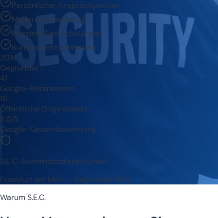
Persönlicher Ansprechpartner
Moderne Ausrüstung
Regelmäßige Schulungen
Bundesweites Netzwerk
2014
Gegründet
41
Google-Rezensionen
16
Öffentliche Originaltexte
5,0/5
Google-Gesamtbewertung
S.E.C. Sicherheitsdienst GmbH
Frankfurt am Main – Gegründet 2014
Warum S.E.C.