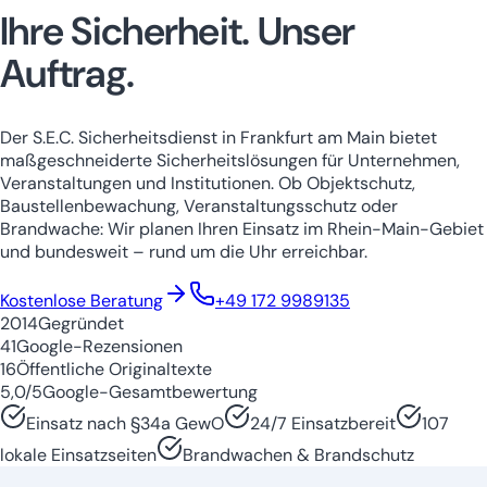
Ihre Sicherheit.
Unser
Auftrag.
Der S.E.C. Sicherheitsdienst in Frankfurt am Main bietet
maßgeschneiderte Sicherheitslösungen für Unternehmen,
Veranstaltungen und Institutionen. Ob Objektschutz,
Baustellenbewachung, Veranstaltungsschutz oder
Brandwache: Wir planen Ihren Einsatz im Rhein-Main-Gebiet
und bundesweit – rund um die Uhr erreichbar.
Niedersachsen
Nordrhein-Westfale
Kostenlose Beratung
+49 172 9989135
2014
Gegründet
41
Google-Rezensionen
16
Öffentliche Originaltexte
5,0/5
Google-Gesamtbewertung
Einsatz nach §34a GewO
24/7 Einsatzbereit
107
lokale Einsatzseiten
Brandwachen & Brandschutz