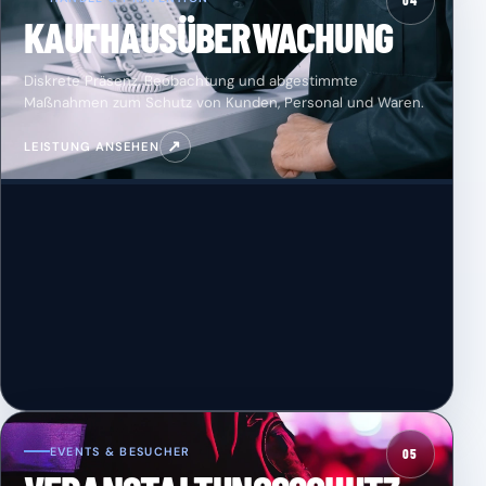
04
KAUFHAUSÜBERWACHUNG
Diskrete Präsenz, Beobachtung und abgestimmte
Maßnahmen zum Schutz von Kunden, Personal und Waren.
↗
LEISTUNG ANSEHEN
EVENTS & BESUCHER
05