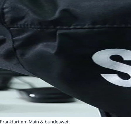
Bremen
Hamburg
Frankfurt am Main & bundesweit
Hessen
Mecklenburg-Vorpomm