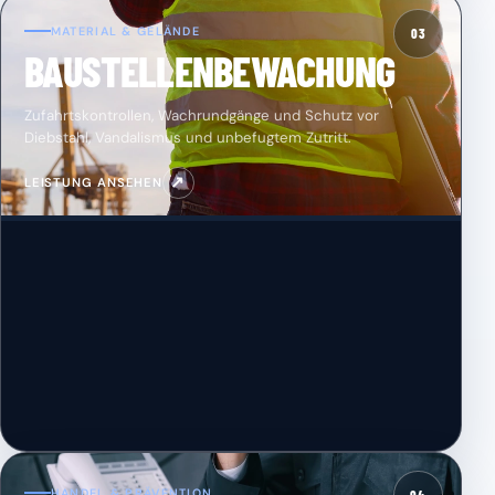
MATERIAL & GELÄNDE
03
BAUSTELLENBEWACHUNG
Zufahrtskontrollen, Wachrundgänge und Schutz vor
Diebstahl, Vandalismus und unbefugtem Zutritt.
↗
LEISTUNG ANSEHEN
HANDEL & PRÄVENTION