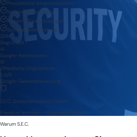
Persönlicher Ansprechpartner
Moderne Ausrüstung
Regelmäßige Schulungen
Bundesweites Netzwerk
2014
Gegründet
41
Google-Rezensionen
16
Öffentliche Originaltexte
5,0/5
Google-Gesamtbewertung
S.E.C. Sicherheitsdienst GmbH
Frankfurt am Main – Gegründet 2014
Warum S.E.C.