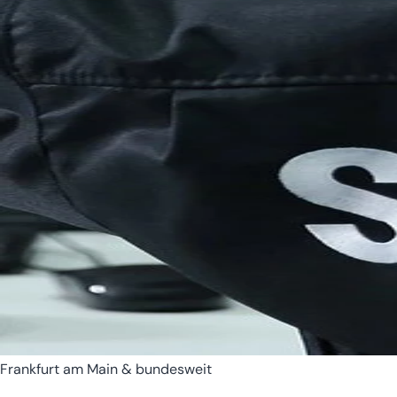
Bremen
Hamburg
Frankfurt am Main & bundesweit
Hessen
Mecklenburg-Vorpomm