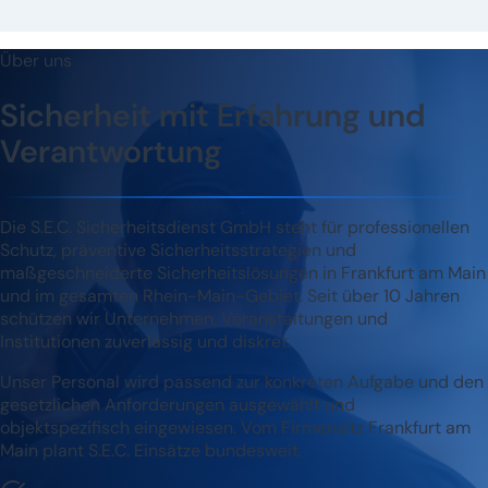
Über uns
Sicherheit mit Erfahrung und
Verantwortung
Die S.E.C. Sicherheitsdienst GmbH steht für professionellen
Schutz, präventive Sicherheitsstrategien und
maßgeschneiderte Sicherheitslösungen in Frankfurt am Main
und im gesamten Rhein-Main-Gebiet. Seit über 10 Jahren
schützen wir Unternehmen, Veranstaltungen und
Institutionen zuverlässig und diskret.
Unser Personal wird passend zur konkreten Aufgabe und den
gesetzlichen Anforderungen ausgewählt und
objektspezifisch eingewiesen. Vom Firmensitz Frankfurt am
Main plant S.E.C. Einsätze bundesweit.