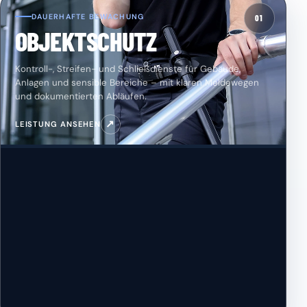
DAUERHAFTE BEWACHUNG
01
OBJEKTSCHUTZ
Kontroll-, Streifen- und Schließdienste für Gebäude,
Anlagen und sensible Bereiche – mit klaren Meldewegen
und dokumentierten Abläufen.
↗
LEISTUNG ANSEHEN