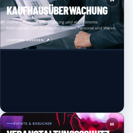
04
KAUFHAUSÜBERWACHUNG
Diskrete Präsenz, Beobachtung und abgestimmte
Maßnahmen zum Schutz von Kunden, Personal und Waren.
↗
LEISTUNG ANSEHEN
EVENTS & BESUCHER
05