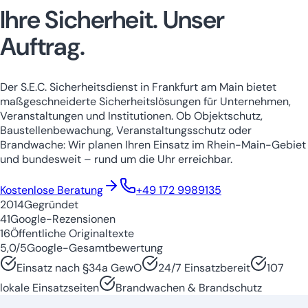
Ihre Sicherheit.
Unser
Auftrag.
Der S.E.C. Sicherheitsdienst in Frankfurt am Main bietet
maßgeschneiderte Sicherheitslösungen für Unternehmen,
Veranstaltungen und Institutionen. Ob Objektschutz,
Baustellenbewachung, Veranstaltungsschutz oder
Brandwache: Wir planen Ihren Einsatz im Rhein-Main-Gebiet
und bundesweit – rund um die Uhr erreichbar.
Niedersachsen
Nordrhein-Westfale
Kostenlose Beratung
+49 172 9989135
2014
Gegründet
41
Google-Rezensionen
16
Öffentliche Originaltexte
5,0/5
Google-Gesamtbewertung
Einsatz nach §34a GewO
24/7 Einsatzbereit
107
lokale Einsatzseiten
Brandwachen & Brandschutz