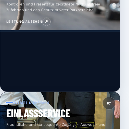
Kontrollen und Präsenz für geordnete Nutzung, freie
Zufahrten und den Schutz privater Parkbereiche.
↗
LEISTUNG ANSEHEN
ZUTRITT & EMPFANG
07
EINLASSSERVICE
Freundliche und konsequente Zugangs-, Ausweis- und