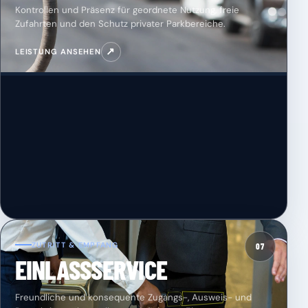
Kontrollen und Präsenz für geordnete Nutzung, freie
Zufahrten und den Schutz privater Parkbereiche.
↗
LEISTUNG ANSEHEN
ZUTRITT & EMPFANG
07
EINLASSSERVICE
Freundliche und konsequente Zugangs-, Ausweis- und