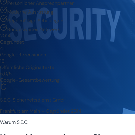
Persönlicher Ansprechpartner
Moderne Ausrüstung
Regelmäßige Schulungen
Bundesweites Netzwerk
2014
Gegründet
41
Google-Rezensionen
16
Öffentliche Originaltexte
5,0/5
Google-Gesamtbewertung
S.E.C. Sicherheitsdienst GmbH
Frankfurt am Main – Gegründet 2014
Warum S.E.C.