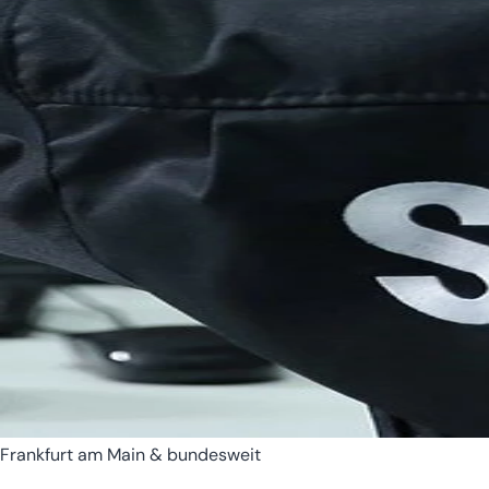
Bremen
Hamburg
Frankfurt am Main & bundesweit
Hessen
Mecklenburg-Vorpomm