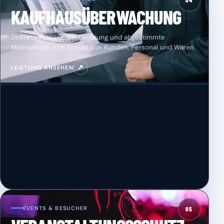
04
KAUFHAUSÜBERWACHUNG
Diskrete Präsenz, Beobachtung und abgestimmte
Maßnahmen zum Schutz von Kunden, Personal und Waren.
↗
LEISTUNG ANSEHEN
EVENTS & BESUCHER
05