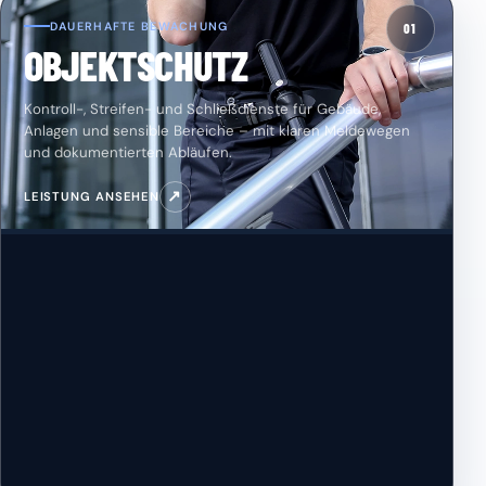
DAUERHAFTE BEWACHUNG
01
OBJEKTSCHUTZ
Kontroll-, Streifen- und Schließdienste für Gebäude,
Anlagen und sensible Bereiche – mit klaren Meldewegen
und dokumentierten Abläufen.
↗
LEISTUNG ANSEHEN