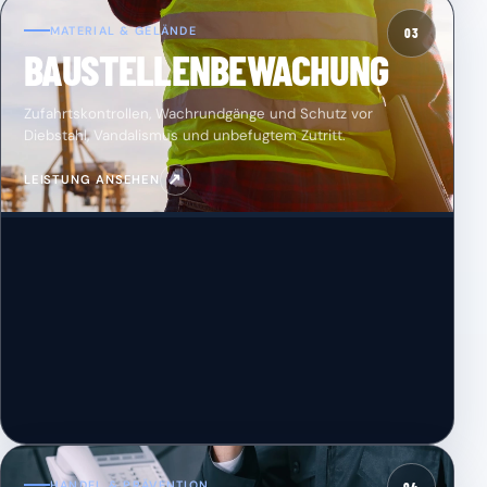
MATERIAL & GELÄNDE
03
BAUSTELLENBEWACHUNG
Zufahrtskontrollen, Wachrundgänge und Schutz vor
Diebstahl, Vandalismus und unbefugtem Zutritt.
↗
LEISTUNG ANSEHEN
HANDEL & PRÄVENTION