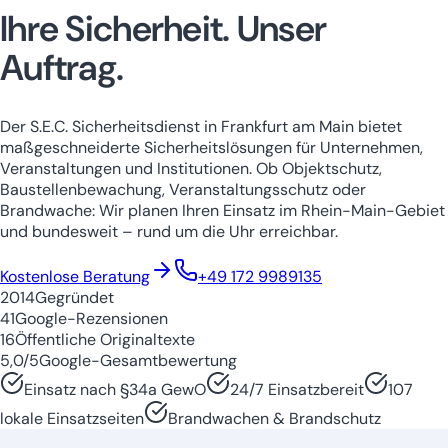
Ihre Sicherheit.
Unser
Auftrag.
Der S.E.C. Sicherheitsdienst in Frankfurt am Main bietet
maßgeschneiderte Sicherheitslösungen für Unternehmen,
Veranstaltungen und Institutionen. Ob Objektschutz,
Baustellenbewachung, Veranstaltungsschutz oder
Brandwache: Wir planen Ihren Einsatz im Rhein-Main-Gebiet
und bundesweit – rund um die Uhr erreichbar.
Niedersachsen
Nordrhein-Westfale
Kostenlose Beratung
+49 172 9989135
2014
Gegründet
41
Google-Rezensionen
16
Öffentliche Originaltexte
5,0/5
Google-Gesamtbewertung
Einsatz nach §34a GewO
24/7 Einsatzbereit
107
lokale Einsatzseiten
Brandwachen & Brandschutz