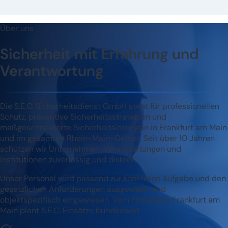
Über uns
Sicherheit mit Erfahrung und
Verantwortung
Die S.E.C. Sicherheitsdienst GmbH steht für professionellen
Schutz, präventive Sicherheitsstrategien und
maßgeschneiderte Sicherheitslösungen in Frankfurt am Main
und im gesamten Rhein-Main-Gebiet. Seit über 10 Jahren
schützen wir Unternehmen, Veranstaltungen und
Institutionen zuverlässig und diskret.
Unser Personal wird passend zur konkreten Aufgabe und den
gesetzlichen Anforderungen ausgewählt und
objektspezifisch eingewiesen. Vom Firmensitz Frankfurt am
Main plant S.E.C. Einsätze bundesweit.