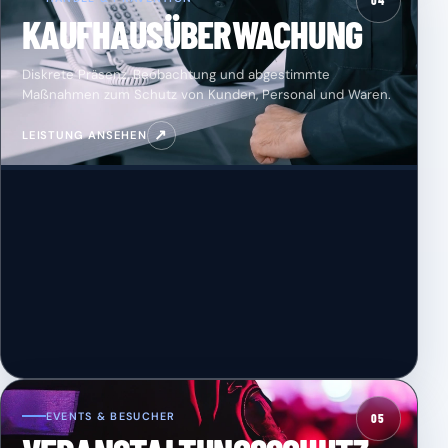
04
KAUFHAUSÜBERWACHUNG
Diskrete Präsenz, Beobachtung und abgestimmte
Maßnahmen zum Schutz von Kunden, Personal und Waren.
↗
LEISTUNG ANSEHEN
EVENTS & BESUCHER
05