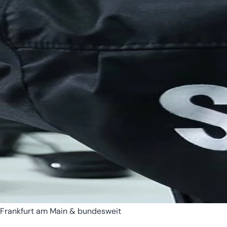
Bremen
Hamburg
Frankfurt am Main & bundesweit
Hessen
Mecklenburg-Vorpomm