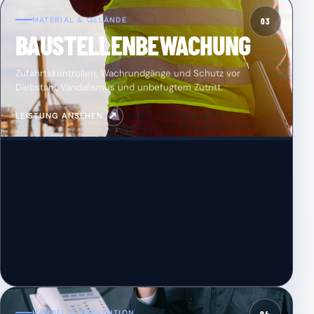
MATERIAL & GELÄNDE
03
BAUSTELLENBEWACHUNG
Zufahrtskontrollen, Wachrundgänge und Schutz vor
Diebstahl, Vandalismus und unbefugtem Zutritt.
↗
LEISTUNG ANSEHEN
HANDEL & PRÄVENTION