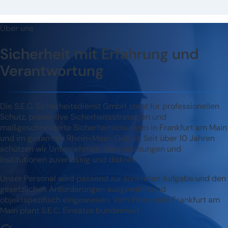
Über uns
Sicherheit mit Erfahrung und
Verantwortung
Die S.E.C. Sicherheitsdienst GmbH steht für professionellen
Schutz, präventive Sicherheitsstrategien und
maßgeschneiderte Sicherheitslösungen in Frankfurt am Main
und im gesamten Rhein-Main-Gebiet. Seit über 10 Jahren
schützen wir Unternehmen, Veranstaltungen und
Institutionen zuverlässig und diskret.
Unser Personal wird passend zur konkreten Aufgabe und den
gesetzlichen Anforderungen ausgewählt und
objektspezifisch eingewiesen. Vom Firmensitz Frankfurt am
Main plant S.E.C. Einsätze bundesweit.