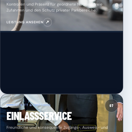
Kontrollen und Präsenz für geordnete Nutzung, freie
Zufahrten und den Schutz privater Parkbereiche.
↗
LEISTUNG ANSEHEN
ZUTRITT & EMPFANG
07
EINLASSSERVICE
Freundliche und konsequente Zugangs-, Ausweis- und