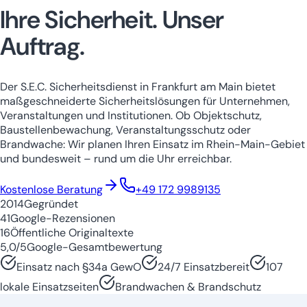
Ihre Sicherheit.
Unser
Auftrag.
Der S.E.C. Sicherheitsdienst in Frankfurt am Main bietet
maßgeschneiderte Sicherheitslösungen für Unternehmen,
Veranstaltungen und Institutionen. Ob Objektschutz,
Baustellenbewachung, Veranstaltungsschutz oder
Brandwache: Wir planen Ihren Einsatz im Rhein-Main-Gebiet
und bundesweit – rund um die Uhr erreichbar.
Niedersachsen
Nordrhein-Westfale
Kostenlose Beratung
+49 172 9989135
2014
Gegründet
41
Google-Rezensionen
16
Öffentliche Originaltexte
5,0/5
Google-Gesamtbewertung
Einsatz nach §34a GewO
24/7 Einsatzbereit
107
lokale Einsatzseiten
Brandwachen & Brandschutz