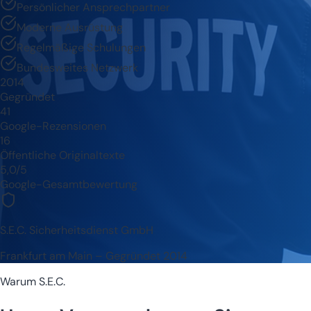
Persönlicher Ansprechpartner
Moderne Ausrüstung
Regelmäßige Schulungen
Bundesweites Netzwerk
2014
Gegründet
41
Google-Rezensionen
16
Öffentliche Originaltexte
5,0/5
Google-Gesamtbewertung
S.E.C. Sicherheitsdienst GmbH
Frankfurt am Main – Gegründet 2014
Warum S.E.C.