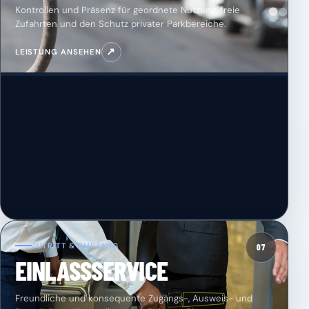
Kontrollen und Präsenz für geordnete Nutzung, freie
Zufahrten und den Schutz privater Parkbereiche.
↗
LEISTUNG ANSEHEN
ZUTRITT & EMPFANG
07
EINLASSSERVICE
Freundliche und konsequente Zugangs-, Ausweis- und