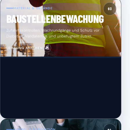
MATERIAL & GELÄNDE
03
BAUSTELLENBEWACHUNG
Zufahrtskontrollen, Wachrundgänge und Schutz vor
Diebstahl, Vandalismus und unbefugtem Zutritt.
↗
LEISTUNG ANSEHEN
HANDEL & PRÄVENTION