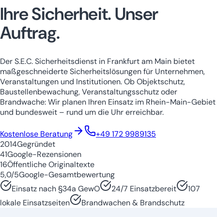
Ihre Sicherheit.
Unser
Auftrag.
Der S.E.C. Sicherheitsdienst in Frankfurt am Main bietet
maßgeschneiderte Sicherheitslösungen für Unternehmen,
Veranstaltungen und Institutionen. Ob Objektschutz,
Baustellenbewachung, Veranstaltungsschutz oder
Brandwache: Wir planen Ihren Einsatz im Rhein-Main-Gebiet
und bundesweit – rund um die Uhr erreichbar.
Niedersachsen
Nordrhein-Westfale
Kostenlose Beratung
+49 172 9989135
2014
Gegründet
41
Google-Rezensionen
16
Öffentliche Originaltexte
5,0/5
Google-Gesamtbewertung
Einsatz nach §34a GewO
24/7 Einsatzbereit
107
lokale Einsatzseiten
Brandwachen & Brandschutz