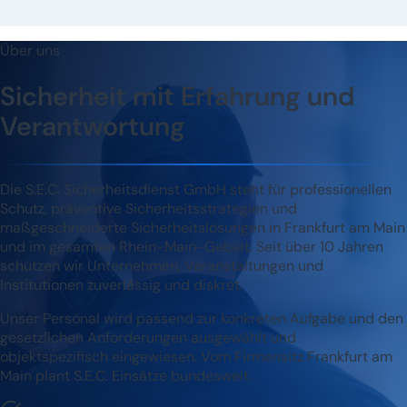
Über uns
Sicherheit mit Erfahrung und
Verantwortung
Die S.E.C. Sicherheitsdienst GmbH steht für professionellen
Schutz, präventive Sicherheitsstrategien und
maßgeschneiderte Sicherheitslösungen in Frankfurt am Main
und im gesamten Rhein-Main-Gebiet. Seit über 10 Jahren
schützen wir Unternehmen, Veranstaltungen und
Institutionen zuverlässig und diskret.
Unser Personal wird passend zur konkreten Aufgabe und den
gesetzlichen Anforderungen ausgewählt und
objektspezifisch eingewiesen. Vom Firmensitz Frankfurt am
Main plant S.E.C. Einsätze bundesweit.