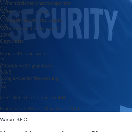
Persönlicher Ansprechpartner
Moderne Ausrüstung
Regelmäßige Schulungen
Bundesweites Netzwerk
2014
Gegründet
41
Google-Rezensionen
16
Öffentliche Originaltexte
5,0/5
Google-Gesamtbewertung
S.E.C. Sicherheitsdienst GmbH
Frankfurt am Main – Gegründet 2014
Warum S.E.C.