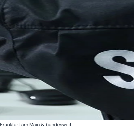
Bremen
Hamburg
Frankfurt am Main & bundesweit
Hessen
Mecklenburg-Vorpomm