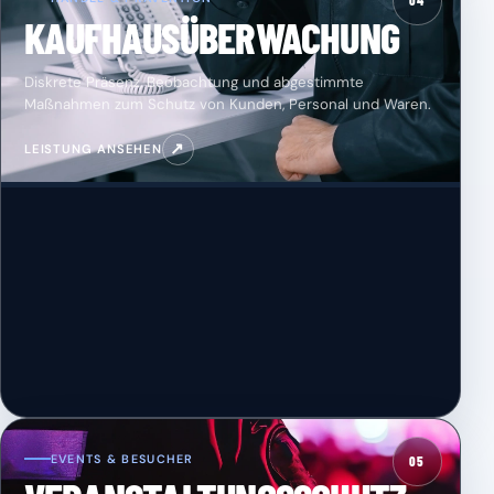
04
KAUFHAUSÜBERWACHUNG
Diskrete Präsenz, Beobachtung und abgestimmte
Maßnahmen zum Schutz von Kunden, Personal und Waren.
↗
LEISTUNG ANSEHEN
EVENTS & BESUCHER
05