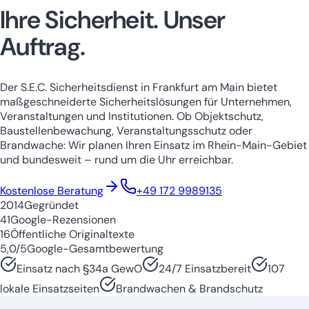
Ihre Sicherheit.
Unser
Auftrag.
Der S.E.C. Sicherheitsdienst in Frankfurt am Main bietet
maßgeschneiderte Sicherheitslösungen für Unternehmen,
Veranstaltungen und Institutionen. Ob Objektschutz,
Baustellenbewachung, Veranstaltungsschutz oder
Brandwache: Wir planen Ihren Einsatz im Rhein-Main-Gebiet
und bundesweit – rund um die Uhr erreichbar.
Niedersachsen
Nordrhein-Westfale
Kostenlose Beratung
+49 172 9989135
2014
Gegründet
41
Google-Rezensionen
16
Öffentliche Originaltexte
5,0/5
Google-Gesamtbewertung
Einsatz nach §34a GewO
24/7 Einsatzbereit
107
lokale Einsatzseiten
Brandwachen & Brandschutz