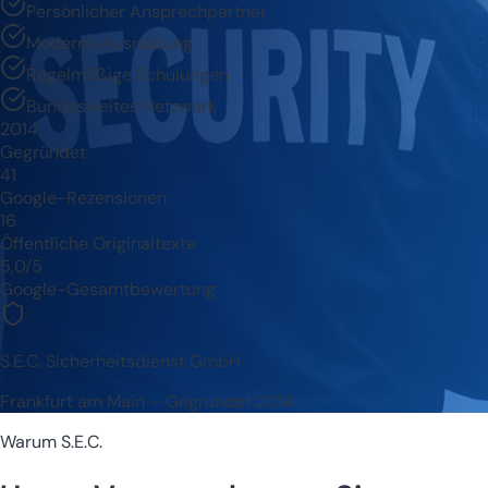
Persönlicher Ansprechpartner
Moderne Ausrüstung
Regelmäßige Schulungen
Bundesweites Netzwerk
2014
Gegründet
41
Google-Rezensionen
16
Öffentliche Originaltexte
5,0/5
Google-Gesamtbewertung
S.E.C. Sicherheitsdienst GmbH
Frankfurt am Main – Gegründet 2014
Warum S.E.C.