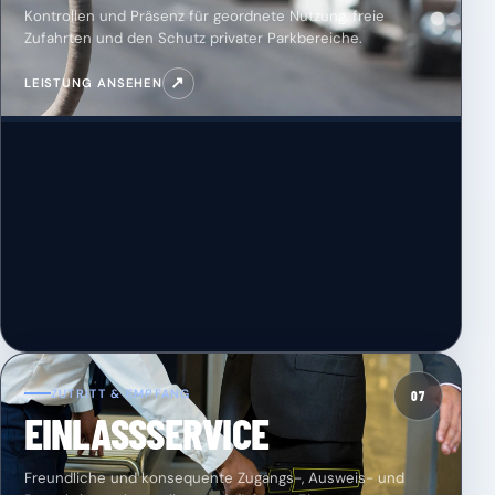
Kontrollen und Präsenz für geordnete Nutzung, freie
Zufahrten und den Schutz privater Parkbereiche.
↗
LEISTUNG ANSEHEN
ZUTRITT & EMPFANG
07
EINLASSSERVICE
Freundliche und konsequente Zugangs-, Ausweis- und