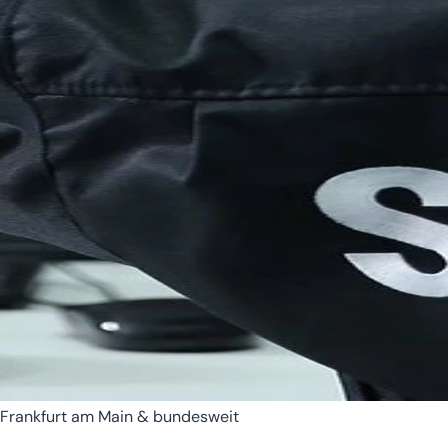
Bremen
Hamburg
Frankfurt am Main & bundesweit
Hessen
Mecklenburg-Vorpomm