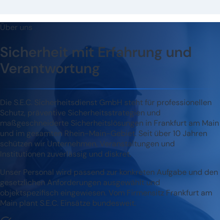
Über uns
Sicherheit mit Erfahrung und
Verantwortung
Die S.E.C. Sicherheitsdienst GmbH steht für professionellen
Schutz, präventive Sicherheitsstrategien und
maßgeschneiderte Sicherheitslösungen in Frankfurt am Main
und im gesamten Rhein-Main-Gebiet. Seit über 10 Jahren
schützen wir Unternehmen, Veranstaltungen und
Institutionen zuverlässig und diskret.
Unser Personal wird passend zur konkreten Aufgabe und den
gesetzlichen Anforderungen ausgewählt und
objektspezifisch eingewiesen. Vom Firmensitz Frankfurt am
Main plant S.E.C. Einsätze bundesweit.