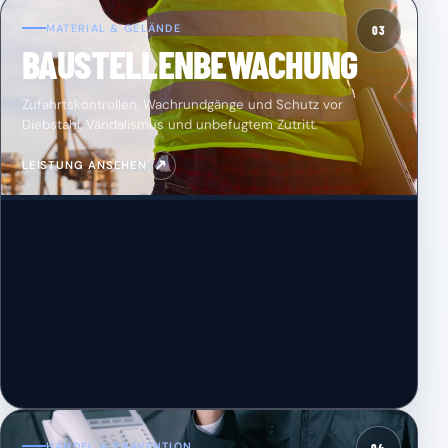
MATERIAL & GELÄNDE
03
BAUSTELLENBEWACHUNG
Zufahrtskontrollen, Wachrundgänge und Schutz vor
Diebstahl, Vandalismus und unbefugtem Zutritt.
↗
LEISTUNG ANSEHEN
HANDEL & PRÄVENTION