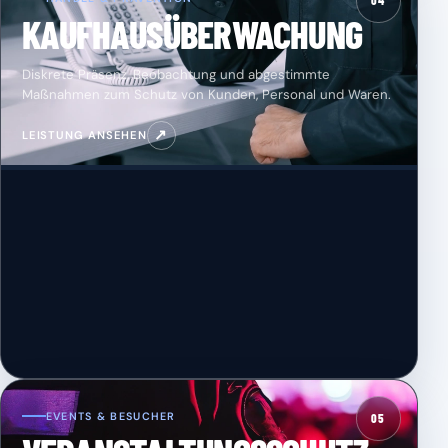
04
KAUFHAUSÜBERWACHUNG
Diskrete Präsenz, Beobachtung und abgestimmte
Maßnahmen zum Schutz von Kunden, Personal und Waren.
↗
LEISTUNG ANSEHEN
EVENTS & BESUCHER
05