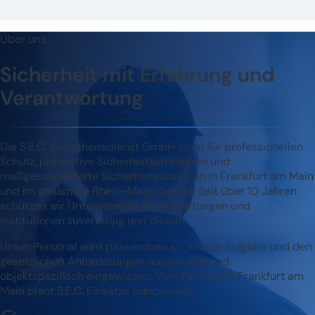
Über uns
Sicherheit mit Erfahrung und
Verantwortung
Die S.E.C. Sicherheitsdienst GmbH steht für professionellen
Schutz, präventive Sicherheitsstrategien und
maßgeschneiderte Sicherheitslösungen in Frankfurt am Main
und im gesamten Rhein-Main-Gebiet. Seit über 10 Jahren
schützen wir Unternehmen, Veranstaltungen und
Institutionen zuverlässig und diskret.
Unser Personal wird passend zur konkreten Aufgabe und den
gesetzlichen Anforderungen ausgewählt und
objektspezifisch eingewiesen. Vom Firmensitz Frankfurt am
Main plant S.E.C. Einsätze bundesweit.