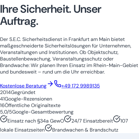
Ihre Sicherheit.
Unser
Auftrag.
Der S.E.C. Sicherheitsdienst in Frankfurt am Main bietet
maßgeschneiderte Sicherheitslösungen für Unternehmen,
Veranstaltungen und Institutionen. Ob Objektschutz,
Baustellenbewachung, Veranstaltungsschutz oder
Brandwache: Wir planen Ihren Einsatz im Rhein-Main-Gebiet
und bundesweit – rund um die Uhr erreichbar.
Niedersachsen
Nordrhein-Westfale
Kostenlose Beratung
+49 172 9989135
2014
Gegründet
41
Google-Rezensionen
16
Öffentliche Originaltexte
5,0/5
Google-Gesamtbewertung
Einsatz nach §34a GewO
24/7 Einsatzbereit
107
lokale Einsatzseiten
Brandwachen & Brandschutz