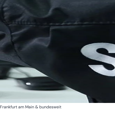
Bremen
Hamburg
Frankfurt am Main & bundesweit
Hessen
Mecklenburg-Vorpomm