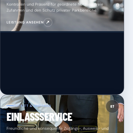
Kontrollen und Präsenz für geordnete Nutzung, freie
Zufahrten und den Schutz privater Parkbereiche.
↗
LEISTUNG ANSEHEN
ZUTRITT & EMPFANG
07
EINLASSSERVICE
Freundliche und konsequente Zugangs-, Ausweis- und