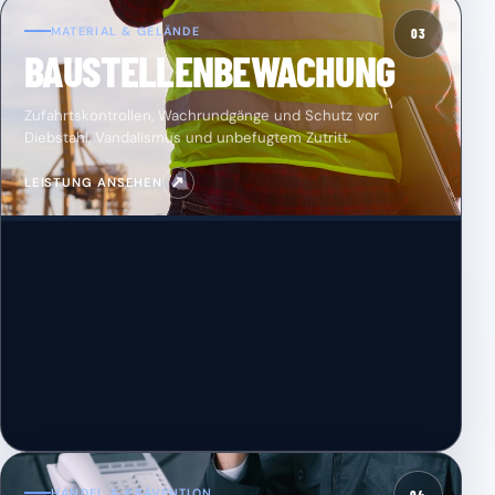
MATERIAL & GELÄNDE
03
BAUSTELLENBEWACHUNG
Zufahrtskontrollen, Wachrundgänge und Schutz vor
Diebstahl, Vandalismus und unbefugtem Zutritt.
↗
LEISTUNG ANSEHEN
HANDEL & PRÄVENTION