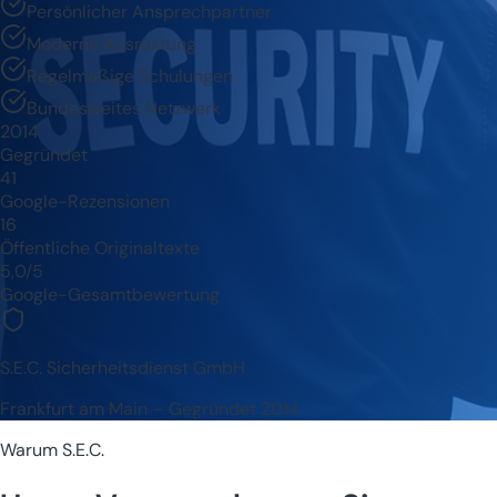
Persönlicher Ansprechpartner
Moderne Ausrüstung
Regelmäßige Schulungen
Bundesweites Netzwerk
2014
Gegründet
41
Google-Rezensionen
16
Öffentliche Originaltexte
5,0/5
Google-Gesamtbewertung
S.E.C. Sicherheitsdienst GmbH
Frankfurt am Main – Gegründet 2014
Warum S.E.C.