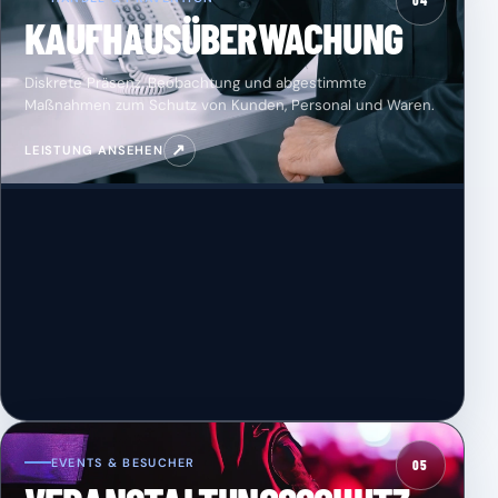
04
KAUFHAUSÜBERWACHUNG
Diskrete Präsenz, Beobachtung und abgestimmte
Maßnahmen zum Schutz von Kunden, Personal und Waren.
↗
LEISTUNG ANSEHEN
EVENTS & BESUCHER
05