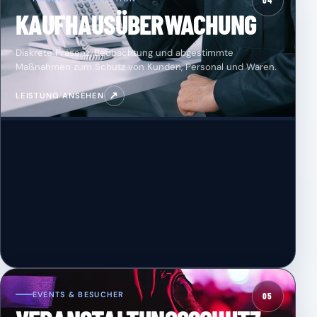
04
KAUFHAUSÜBERWACHUNG
Diskrete Präsenz, Beobachtung und abgestimmte
Maßnahmen zum Schutz von Kunden, Personal und Waren.
↗
LEISTUNG ANSEHEN
EVENTS & BESUCHER
05