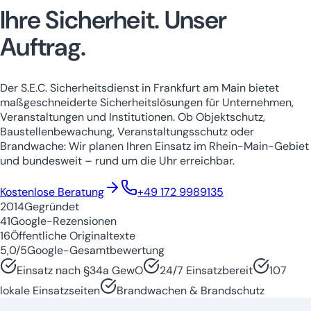
Ihre Sicherheit.
Unser
Auftrag.
Der S.E.C. Sicherheitsdienst in Frankfurt am Main bietet
maßgeschneiderte Sicherheitslösungen für Unternehmen,
Veranstaltungen und Institutionen. Ob Objektschutz,
Baustellenbewachung, Veranstaltungsschutz oder
Brandwache: Wir planen Ihren Einsatz im Rhein-Main-Gebiet
und bundesweit – rund um die Uhr erreichbar.
Niedersachsen
Nordrhein-Westfale
Kostenlose Beratung
+49 172 9989135
2014
Gegründet
41
Google-Rezensionen
16
Öffentliche Originaltexte
5,0/5
Google-Gesamtbewertung
Einsatz nach §34a GewO
24/7 Einsatzbereit
107
lokale Einsatzseiten
Brandwachen & Brandschutz