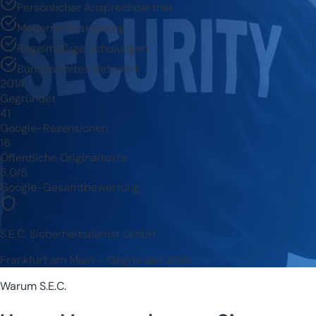
Persönlicher Ansprechpartner
Moderne Ausrüstung
Regelmäßige Schulungen
Bundesweites Netzwerk
2014
Gegründet
41
Google-Rezensionen
16
Öffentliche Originaltexte
5,0/5
Google-Gesamtbewertung
S.E.C. Sicherheitsdienst GmbH
Frankfurt am Main – Gegründet 2014
Warum S.E.C.