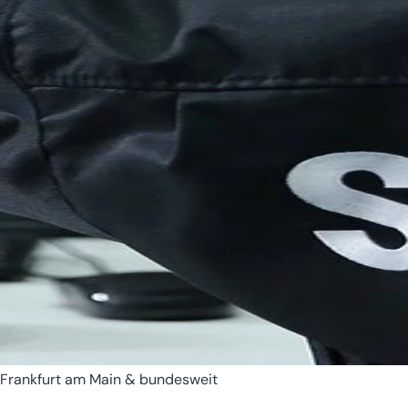
Bremen
Hamburg
Frankfurt am Main & bundesweit
Hessen
Mecklenburg-Vorpomm