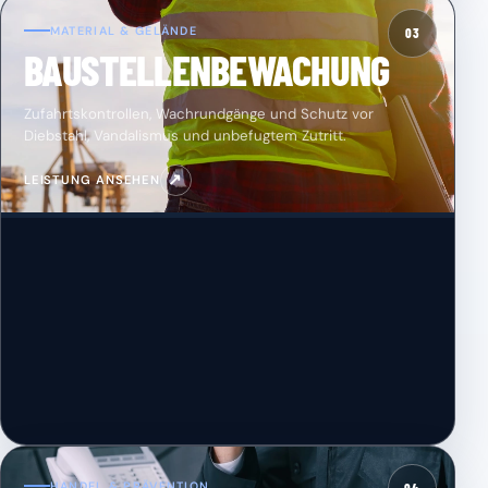
MATERIAL & GELÄNDE
03
BAUSTELLENBEWACHUNG
Zufahrtskontrollen, Wachrundgänge und Schutz vor
Diebstahl, Vandalismus und unbefugtem Zutritt.
↗
LEISTUNG ANSEHEN
HANDEL & PRÄVENTION