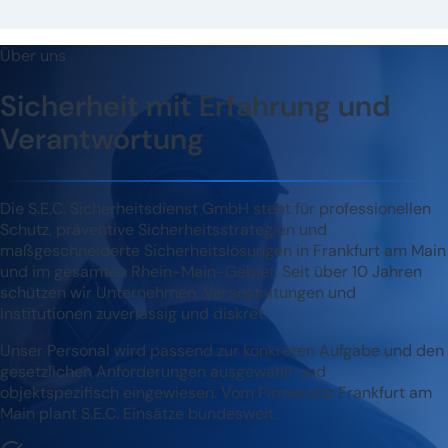
Über uns
Sicherheit mit Erfahrung und
Verantwortung
Die S.E.C. Sicherheitsdienst GmbH steht für professionellen
Schutz, präventive Sicherheitsstrategien und
maßgeschneiderte Sicherheitslösungen in Frankfurt am Main
und im gesamten Rhein-Main-Gebiet. Seit über 10 Jahren
schützen wir Unternehmen, Veranstaltungen und
Institutionen zuverlässig und diskret.
Unser Personal wird passend zur konkreten Aufgabe und den
gesetzlichen Anforderungen ausgewählt und
objektspezifisch eingewiesen. Vom Firmensitz Frankfurt am
Main plant S.E.C. Einsätze bundesweit.