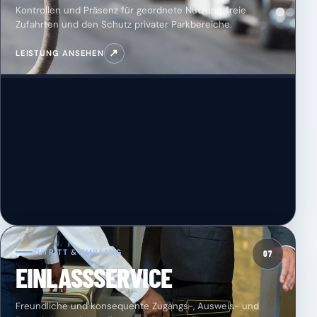
Kontrollen und Präsenz für geordnete Nutzung, freie
Zufahrten und den Schutz privater Parkbereiche.
↗
LEISTUNG ANSEHEN
ZUTRITT & EMPFANG
07
EINLASSSERVICE
Freundliche und konsequente Zugangs-, Ausweis- und