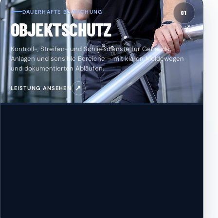
DAUERHAFTE BEWACHUNG
01
OBJEKTSCHUTZ
Kontroll-, Streifen- und Schließdienste für Gebäude,
Anlagen und sensible Bereiche – mit klaren Meldewegen
und dokumentierten Abläufen.
↗
LEISTUNG ANSEHEN