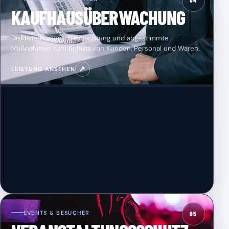
04
KAUFHAUSÜBERWACHUNG
Diskrete Präsenz, Beobachtung und abgestimmte
Maßnahmen zum Schutz von Kunden, Personal und Waren.
↗
LEISTUNG ANSEHEN
EVENTS & BESUCHER
05