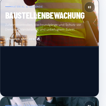
MATERIAL & GELÄNDE
03
BAUSTELLENBEWACHUNG
Zufahrtskontrollen, Wachrundgänge und Schutz vor
Diebstahl, Vandalismus und unbefugtem Zutritt.
↗
LEISTUNG ANSEHEN
HANDEL & PRÄVENTION