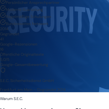
Persönlicher Ansprechpartner
Moderne Ausrüstung
Regelmäßige Schulungen
Bundesweites Netzwerk
2014
Gegründet
41
Google-Rezensionen
16
Öffentliche Originaltexte
5,0/5
Google-Gesamtbewertung
S.E.C. Sicherheitsdienst GmbH
Frankfurt am Main – Gegründet 2014
Warum S.E.C.