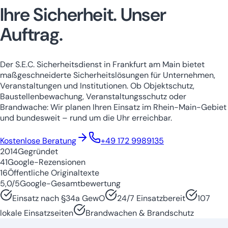
Ihre Sicherheit.
Unser
Auftrag.
Der S.E.C. Sicherheitsdienst in Frankfurt am Main bietet
maßgeschneiderte Sicherheitslösungen für Unternehmen,
Veranstaltungen und Institutionen. Ob Objektschutz,
Baustellenbewachung, Veranstaltungsschutz oder
Brandwache: Wir planen Ihren Einsatz im Rhein-Main-Gebiet
und bundesweit – rund um die Uhr erreichbar.
Niedersachsen
Nordrhein-Westfale
Kostenlose Beratung
+49 172 9989135
2014
Gegründet
41
Google-Rezensionen
16
Öffentliche Originaltexte
5,0/5
Google-Gesamtbewertung
Einsatz nach §34a GewO
24/7 Einsatzbereit
107
lokale Einsatzseiten
Brandwachen & Brandschutz