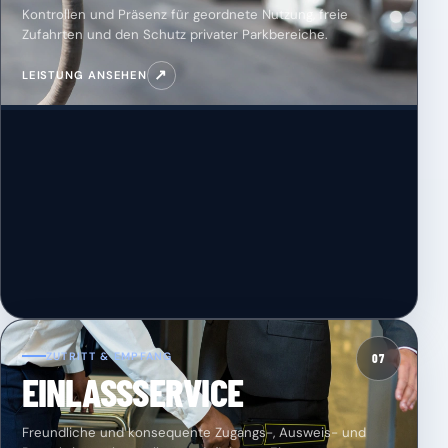
Kontrollen und Präsenz für geordnete Nutzung, freie
Zufahrten und den Schutz privater Parkbereiche.
↗
LEISTUNG ANSEHEN
ZUTRITT & EMPFANG
07
EINLASSSERVICE
Freundliche und konsequente Zugangs-, Ausweis- und