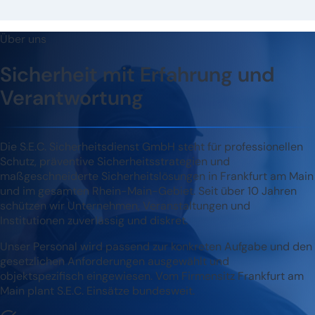
Über uns
Sicherheit mit Erfahrung und
Verantwortung
Die S.E.C. Sicherheitsdienst GmbH steht für professionellen
Schutz, präventive Sicherheitsstrategien und
maßgeschneiderte Sicherheitslösungen in Frankfurt am Main
und im gesamten Rhein-Main-Gebiet. Seit über 10 Jahren
schützen wir Unternehmen, Veranstaltungen und
Institutionen zuverlässig und diskret.
Unser Personal wird passend zur konkreten Aufgabe und den
gesetzlichen Anforderungen ausgewählt und
objektspezifisch eingewiesen. Vom Firmensitz Frankfurt am
Main plant S.E.C. Einsätze bundesweit.