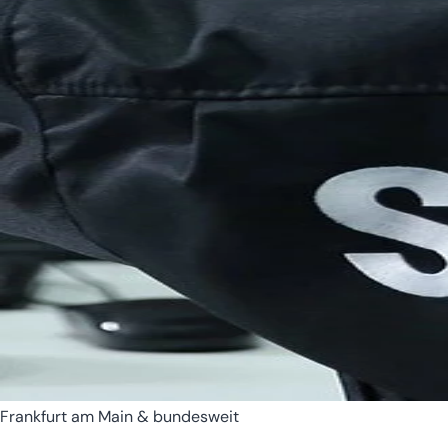
Bremen
Hamburg
Frankfurt am Main & bundesweit
Hessen
Mecklenburg-Vorpomm