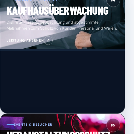
04
KAUFHAUSÜBERWACHUNG
Diskrete Präsenz, Beobachtung und abgestimmte
Maßnahmen zum Schutz von Kunden, Personal und Waren.
↗
LEISTUNG ANSEHEN
EVENTS & BESUCHER
05