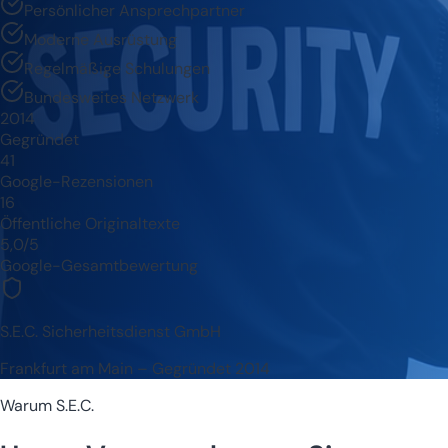
Persönlicher Ansprechpartner
Moderne Ausrüstung
Regelmäßige Schulungen
Bundesweites Netzwerk
2014
Gegründet
41
Google-Rezensionen
16
Öffentliche Originaltexte
5,0/5
Google-Gesamtbewertung
S.E.C. Sicherheitsdienst GmbH
Frankfurt am Main – Gegründet 2014
Warum S.E.C.