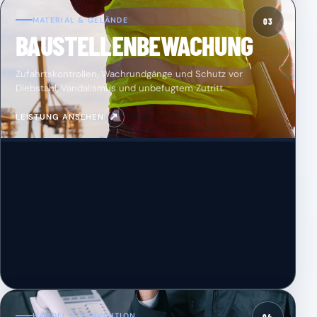
MATERIAL & GELÄNDE
03
BAUSTELLENBEWACHUNG
Zufahrtskontrollen, Wachrundgänge und Schutz vor
Diebstahl, Vandalismus und unbefugtem Zutritt.
↗
LEISTUNG ANSEHEN
HANDEL & PRÄVENTION