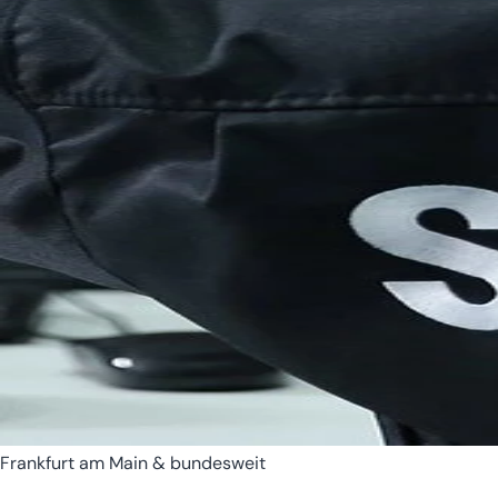
Bremen
Hamburg
Frankfurt am Main & bundesweit
Hessen
Mecklenburg-Vorpomm