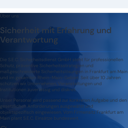
Über uns
Sicherheit mit Erfahrung und
Verantwortung
Die S.E.C. Sicherheitsdienst GmbH steht für professionellen
Schutz, präventive Sicherheitsstrategien und
maßgeschneiderte Sicherheitslösungen in Frankfurt am Main
und im gesamten Rhein-Main-Gebiet. Seit über 10 Jahren
schützen wir Unternehmen, Veranstaltungen und
Institutionen zuverlässig und diskret.
Unser Personal wird passend zur konkreten Aufgabe und den
gesetzlichen Anforderungen ausgewählt und
objektspezifisch eingewiesen. Vom Firmensitz Frankfurt am
Main plant S.E.C. Einsätze bundesweit.