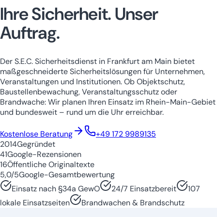
Ihre Sicherheit.
Unser
Auftrag.
Der S.E.C. Sicherheitsdienst in Frankfurt am Main bietet
maßgeschneiderte Sicherheitslösungen für Unternehmen,
Veranstaltungen und Institutionen. Ob Objektschutz,
Baustellenbewachung, Veranstaltungsschutz oder
Brandwache: Wir planen Ihren Einsatz im Rhein-Main-Gebiet
und bundesweit – rund um die Uhr erreichbar.
Niedersachsen
Nordrhein-Westfale
Kostenlose Beratung
+49 172 9989135
2014
Gegründet
41
Google-Rezensionen
16
Öffentliche Originaltexte
5,0/5
Google-Gesamtbewertung
Einsatz nach §34a GewO
24/7 Einsatzbereit
107
lokale Einsatzseiten
Brandwachen & Brandschutz