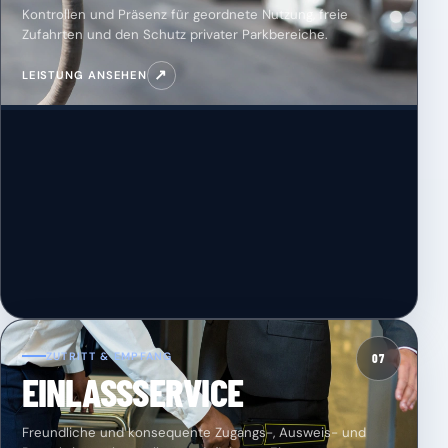
Kontrollen und Präsenz für geordnete Nutzung, freie
Zufahrten und den Schutz privater Parkbereiche.
↗
LEISTUNG ANSEHEN
ZUTRITT & EMPFANG
07
EINLASSSERVICE
Freundliche und konsequente Zugangs-, Ausweis- und