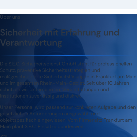
Über uns
Sicherheit mit Erfahrung und
Verantwortung
Die S.E.C. Sicherheitsdienst GmbH steht für professionellen
Schutz, präventive Sicherheitsstrategien und
maßgeschneiderte Sicherheitslösungen in Frankfurt am Main
und im gesamten Rhein-Main-Gebiet. Seit über 10 Jahren
schützen wir Unternehmen, Veranstaltungen und
Institutionen zuverlässig und diskret.
Unser Personal wird passend zur konkreten Aufgabe und den
gesetzlichen Anforderungen ausgewählt und
objektspezifisch eingewiesen. Vom Firmensitz Frankfurt am
Main plant S.E.C. Einsätze bundesweit.