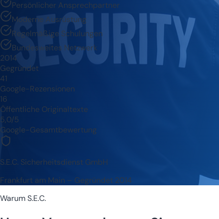
Persönlicher Ansprechpartner
Moderne Ausrüstung
Regelmäßige Schulungen
Bundesweites Netzwerk
2014
Gegründet
41
Google-Rezensionen
16
Öffentliche Originaltexte
5,0/5
Google-Gesamtbewertung
S.E.C. Sicherheitsdienst GmbH
Frankfurt am Main – Gegründet 2014
Warum S.E.C.