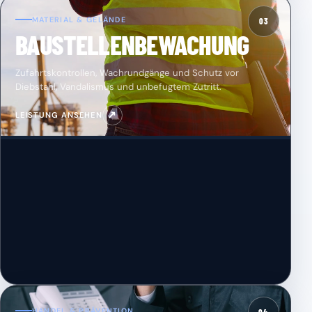
MATERIAL & GELÄNDE
03
BAUSTELLENBEWACHUNG
Zufahrtskontrollen, Wachrundgänge und Schutz vor
Diebstahl, Vandalismus und unbefugtem Zutritt.
↗
LEISTUNG ANSEHEN
HANDEL & PRÄVENTION