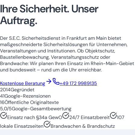
Ihre Sicherheit.
Unser
Auftrag.
Der S.E.C. Sicherheitsdienst in Frankfurt am Main bietet
maßgeschneiderte Sicherheitslösungen für Unternehmen,
Veranstaltungen und Institutionen. Ob Objektschutz,
Baustellenbewachung, Veranstaltungsschutz oder
Brandwache: Wir planen Ihren Einsatz im Rhein-Main-Gebiet
und bundesweit – rund um die Uhr erreichbar.
Niedersachsen
Nordrhein-Westfale
Kostenlose Beratung
+49 172 9989135
2014
Gegründet
41
Google-Rezensionen
16
Öffentliche Originaltexte
5,0/5
Google-Gesamtbewertung
Einsatz nach §34a GewO
24/7 Einsatzbereit
107
lokale Einsatzseiten
Brandwachen & Brandschutz