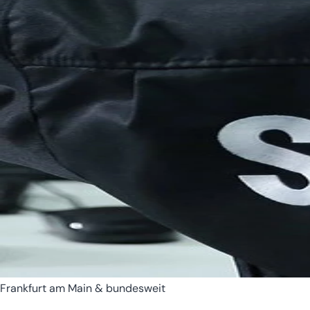
Bremen
Hamburg
Frankfurt am Main & bundesweit
Hessen
Mecklenburg-Vorpomm