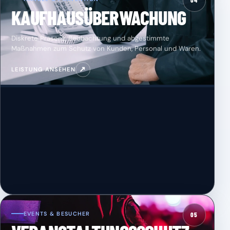
04
KAUFHAUSÜBERWACHUNG
Diskrete Präsenz, Beobachtung und abgestimmte
Maßnahmen zum Schutz von Kunden, Personal und Waren.
↗
LEISTUNG ANSEHEN
EVENTS & BESUCHER
05