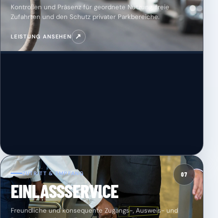
Kontrollen und Präsenz für geordnete Nutzung, freie
Zufahrten und den Schutz privater Parkbereiche.
↗
LEISTUNG ANSEHEN
ZUTRITT & EMPFANG
07
EINLASSSERVICE
Freundliche und konsequente Zugangs-, Ausweis- und