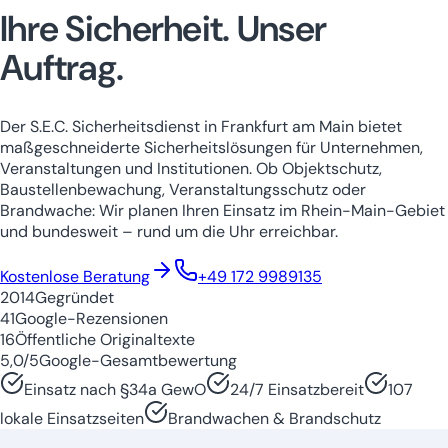
Ihre Sicherheit.
Unser
Auftrag.
Der S.E.C. Sicherheitsdienst in Frankfurt am Main bietet
maßgeschneiderte Sicherheitslösungen für Unternehmen,
Veranstaltungen und Institutionen. Ob Objektschutz,
Baustellenbewachung, Veranstaltungsschutz oder
Brandwache: Wir planen Ihren Einsatz im Rhein-Main-Gebiet
und bundesweit – rund um die Uhr erreichbar.
Niedersachsen
Nordrhein-Westfale
Kostenlose Beratung
+49 172 9989135
2014
Gegründet
41
Google-Rezensionen
16
Öffentliche Originaltexte
5,0/5
Google-Gesamtbewertung
Einsatz nach §34a GewO
24/7 Einsatzbereit
107
lokale Einsatzseiten
Brandwachen & Brandschutz