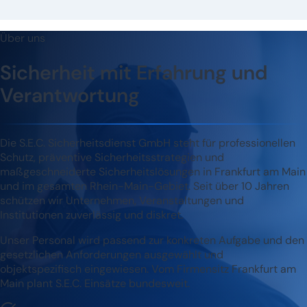
Über uns
Sicherheit mit Erfahrung und
Verantwortung
Die S.E.C. Sicherheitsdienst GmbH steht für professionellen
Schutz, präventive Sicherheitsstrategien und
maßgeschneiderte Sicherheitslösungen in Frankfurt am Main
und im gesamten Rhein-Main-Gebiet. Seit über 10 Jahren
schützen wir Unternehmen, Veranstaltungen und
Institutionen zuverlässig und diskret.
Unser Personal wird passend zur konkreten Aufgabe und den
gesetzlichen Anforderungen ausgewählt und
objektspezifisch eingewiesen. Vom Firmensitz Frankfurt am
Main plant S.E.C. Einsätze bundesweit.