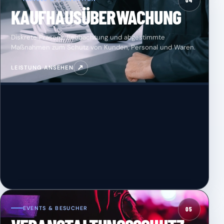
04
KAUFHAUSÜBERWACHUNG
Diskrete Präsenz, Beobachtung und abgestimmte
Maßnahmen zum Schutz von Kunden, Personal und Waren.
↗
LEISTUNG ANSEHEN
EVENTS & BESUCHER
05