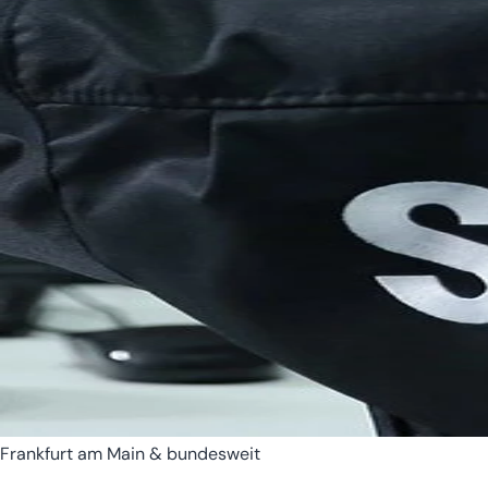
Bremen
Hamburg
Frankfurt am Main & bundesweit
Hessen
Mecklenburg-Vorpomm