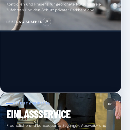
Kontrollen und Präsenz für geordnete Nutzung, freie
Zufahrten und den Schutz privater Parkbereiche.
↗
LEISTUNG ANSEHEN
ZUTRITT & EMPFANG
07
EINLASSSERVICE
Freundliche und konsequente Zugangs-, Ausweis- und