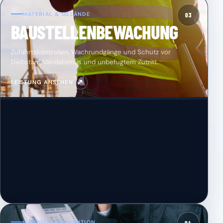
MATERIAL & GELÄNDE
03
BAUSTELLENBEWACHUNG
Zufahrtskontrollen, Wachrundgänge und Schutz vor
Diebstahl, Vandalismus und unbefugtem Zutritt.
↗
LEISTUNG ANSEHEN
HANDEL & PRÄVENTION