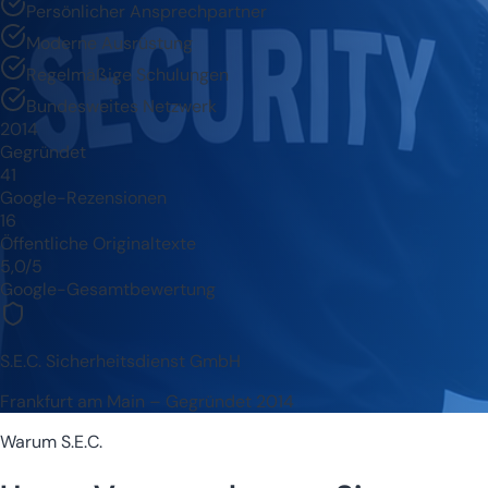
Persönlicher Ansprechpartner
Moderne Ausrüstung
Regelmäßige Schulungen
Bundesweites Netzwerk
2014
Gegründet
41
Google-Rezensionen
16
Öffentliche Originaltexte
5,0/5
Google-Gesamtbewertung
S.E.C. Sicherheitsdienst GmbH
Frankfurt am Main – Gegründet 2014
Warum S.E.C.