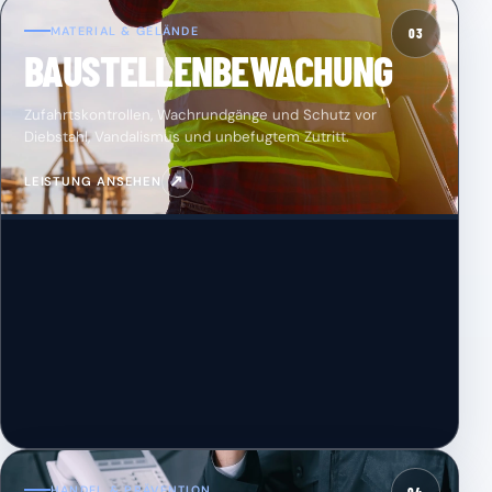
MATERIAL & GELÄNDE
03
BAUSTELLENBEWACHUNG
Zufahrtskontrollen, Wachrundgänge und Schutz vor
Diebstahl, Vandalismus und unbefugtem Zutritt.
↗
LEISTUNG ANSEHEN
HANDEL & PRÄVENTION