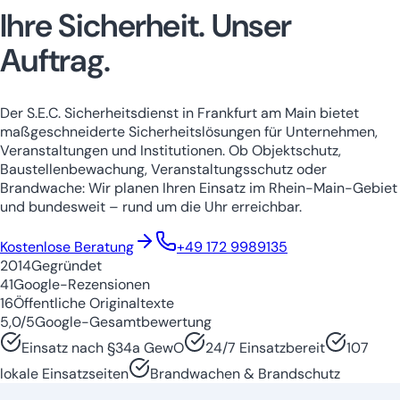
Ihre Sicherheit.
Unser
Auftrag.
Der S.E.C. Sicherheitsdienst in Frankfurt am Main bietet
maßgeschneiderte Sicherheitslösungen für Unternehmen,
Veranstaltungen und Institutionen. Ob Objektschutz,
Baustellenbewachung, Veranstaltungsschutz oder
Brandwache: Wir planen Ihren Einsatz im Rhein-Main-Gebiet
und bundesweit – rund um die Uhr erreichbar.
Niedersachsen
Nordrhein-Westfale
Kostenlose Beratung
+49 172 9989135
2014
Gegründet
41
Google-Rezensionen
16
Öffentliche Originaltexte
5,0/5
Google-Gesamtbewertung
Einsatz nach §34a GewO
24/7 Einsatzbereit
107
lokale Einsatzseiten
Brandwachen & Brandschutz