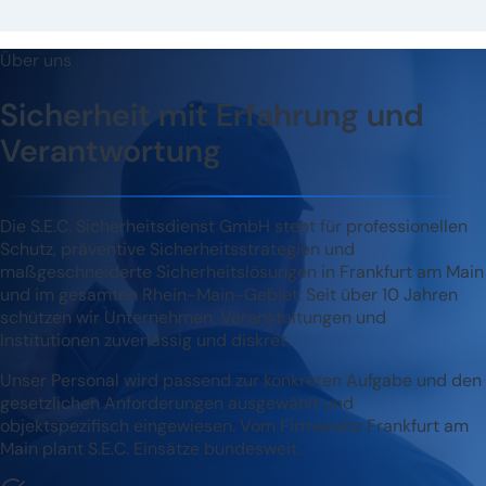
Über uns
Sicherheit mit Erfahrung und
Verantwortung
Die S.E.C. Sicherheitsdienst GmbH steht für professionellen
Schutz, präventive Sicherheitsstrategien und
maßgeschneiderte Sicherheitslösungen in Frankfurt am Main
und im gesamten Rhein-Main-Gebiet. Seit über 10 Jahren
schützen wir Unternehmen, Veranstaltungen und
Institutionen zuverlässig und diskret.
Unser Personal wird passend zur konkreten Aufgabe und den
gesetzlichen Anforderungen ausgewählt und
objektspezifisch eingewiesen. Vom Firmensitz Frankfurt am
Main plant S.E.C. Einsätze bundesweit.