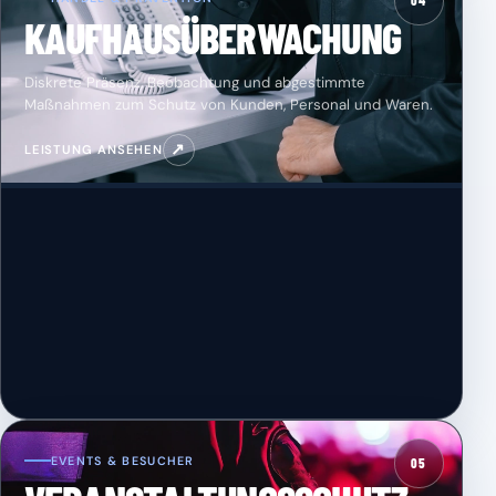
04
KAUFHAUSÜBERWACHUNG
Diskrete Präsenz, Beobachtung und abgestimmte
Maßnahmen zum Schutz von Kunden, Personal und Waren.
↗
LEISTUNG ANSEHEN
EVENTS & BESUCHER
05