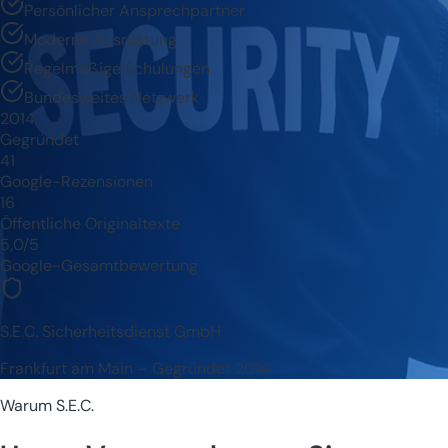
Persönlicher Ansprechpartner
Moderne Ausrüstung
Regelmäßige Schulungen
Bundesweites Netzwerk
2014
Gegründet
41
Google-Rezensionen
16
Öffentliche Originaltexte
5,0/5
Google-Gesamtbewertung
S.E.C. Sicherheitsdienst GmbH
Frankfurt am Main – Gegründet 2014
Warum S.E.C.