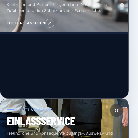
Kontrollen und Präsenz für geordnete Nutzung, freie
Zufahrten und den Schutz privater Parkbereiche.
↗
LEISTUNG ANSEHEN
ZUTRITT & EMPFANG
07
EINLASSSERVICE
Freundliche und konsequente Zugangs-, Ausweis- und