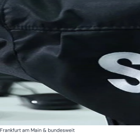
Bremen
Hamburg
Frankfurt am Main & bundesweit
Hessen
Mecklenburg-Vorpomm