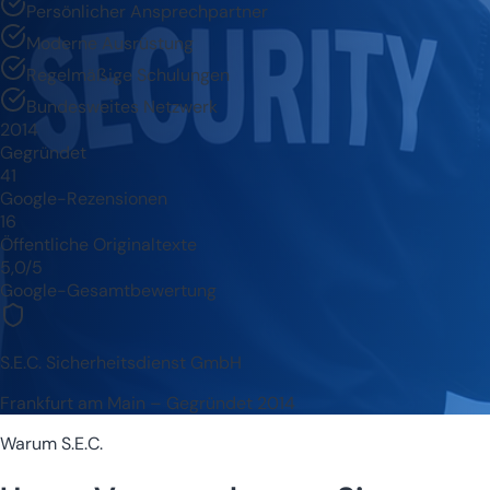
Persönlicher Ansprechpartner
Moderne Ausrüstung
Regelmäßige Schulungen
Bundesweites Netzwerk
2014
Gegründet
41
Google-Rezensionen
16
Öffentliche Originaltexte
5,0/5
Google-Gesamtbewertung
S.E.C. Sicherheitsdienst GmbH
Frankfurt am Main – Gegründet 2014
Warum S.E.C.