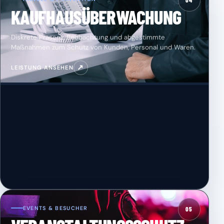
04
KAUFHAUSÜBERWACHUNG
Diskrete Präsenz, Beobachtung und abgestimmte
Maßnahmen zum Schutz von Kunden, Personal und Waren.
↗
LEISTUNG ANSEHEN
EVENTS & BESUCHER
05