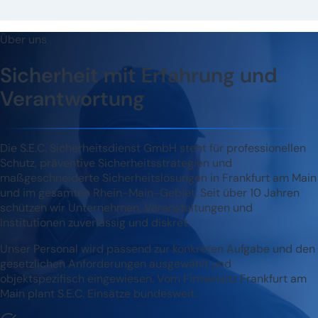
Über uns
Sicherheit mit Erfahrung und
Verantwortung
Die S.E.C. Sicherheitsdienst GmbH steht für professionellen
Schutz, präventive Sicherheitsstrategien und
maßgeschneiderte Sicherheitslösungen in Frankfurt am Main
und im gesamten Rhein-Main-Gebiet. Seit über 10 Jahren
schützen wir Unternehmen, Veranstaltungen und
Institutionen zuverlässig und diskret.
Unser Personal wird passend zur konkreten Aufgabe und den
gesetzlichen Anforderungen ausgewählt und
objektspezifisch eingewiesen. Vom Firmensitz Frankfurt am
Main plant S.E.C. Einsätze bundesweit.