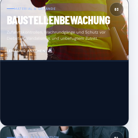
MATERIAL & GELÄNDE
03
BAUSTELLENBEWACHUNG
Zufahrtskontrollen, Wachrundgänge und Schutz vor
Diebstahl, Vandalismus und unbefugtem Zutritt.
↗
LEISTUNG ANSEHEN
HANDEL & PRÄVENTION