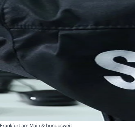
Bremen
Hamburg
Frankfurt am Main & bundesweit
Hessen
Mecklenburg-Vorpomm