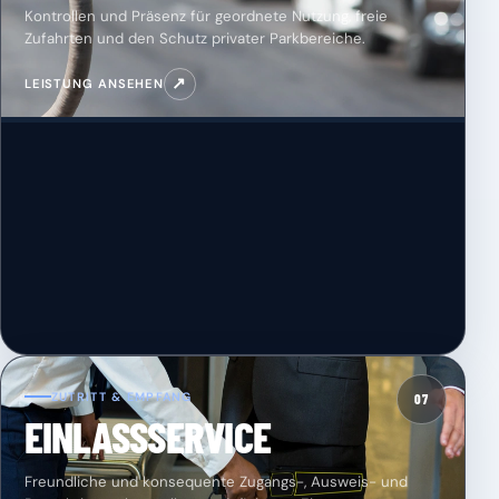
Kontrollen und Präsenz für geordnete Nutzung, freie
Zufahrten und den Schutz privater Parkbereiche.
↗
LEISTUNG ANSEHEN
ZUTRITT & EMPFANG
07
EINLASSSERVICE
Freundliche und konsequente Zugangs-, Ausweis- und