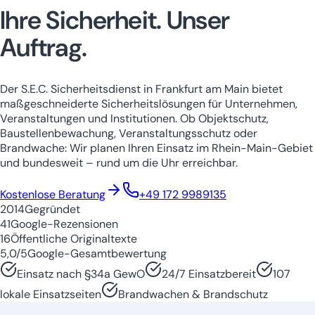
Ihre Sicherheit.
Unser
Auftrag.
Der S.E.C. Sicherheitsdienst in Frankfurt am Main bietet
maßgeschneiderte Sicherheitslösungen für Unternehmen,
Veranstaltungen und Institutionen. Ob Objektschutz,
Baustellenbewachung, Veranstaltungsschutz oder
Brandwache: Wir planen Ihren Einsatz im Rhein-Main-Gebiet
und bundesweit – rund um die Uhr erreichbar.
Niedersachsen
Nordrhein-Westfale
Kostenlose Beratung
+49 172 9989135
2014
Gegründet
41
Google-Rezensionen
16
Öffentliche Originaltexte
5,0/5
Google-Gesamtbewertung
Einsatz nach §34a GewO
24/7 Einsatzbereit
107
lokale Einsatzseiten
Brandwachen & Brandschutz