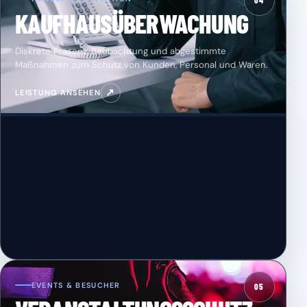
04
KAUFHAUSÜBERWACHUNG
Diskrete Präsenz, Beobachtung und abgestimmte
Maßnahmen zum Schutz von Kunden, Personal und Waren.
↗
LEISTUNG ANSEHEN
EVENTS & BESUCHER
05