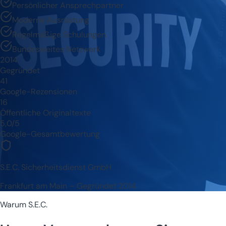
Persönlicher Ansprechpartner
Moderne Ausrüstung
Regelmäßige Schulungen
Bundesweites Netzwerk
2014
Gegründet
41
Google-Rezensionen
16
Öffentliche Originaltexte
5,0/5
Google-Gesamtbewertung
S.E.C. Sicherheitsdienst GmbH
Frankfurt am Main – Gegründet 2014
Warum S.E.C.