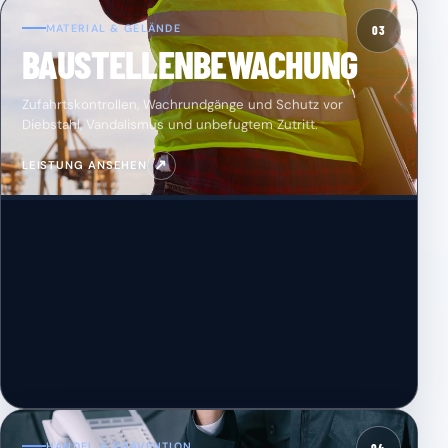
MATERIAL & GELÄNDE
03
BAUSTELLENBEWACHUNG
Zufahrtskontrollen, Wachrundgänge und Schutz vor
Diebstahl, Vandalismus und unbefugtem Zutritt.
↗
LEISTUNG ANSEHEN
HANDEL & PRÄVENTION