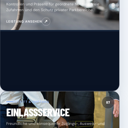
Kontrollen und Präsenz für geordnete Nutzung, freie
Zufahrten und den Schutz privater Parkbereiche.
↗
LEISTUNG ANSEHEN
ZUTRITT & EMPFANG
07
EINLASSSERVICE
Freundliche und konsequente Zugangs-, Ausweis- und