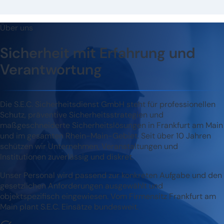
Über uns
Sicherheit mit Erfahrung und
Verantwortung
Die S.E.C. Sicherheitsdienst GmbH steht für professionellen
Schutz, präventive Sicherheitsstrategien und
maßgeschneiderte Sicherheitslösungen in Frankfurt am Main
und im gesamten Rhein-Main-Gebiet. Seit über 10 Jahren
schützen wir Unternehmen, Veranstaltungen und
Institutionen zuverlässig und diskret.
Unser Personal wird passend zur konkreten Aufgabe und den
gesetzlichen Anforderungen ausgewählt und
objektspezifisch eingewiesen. Vom Firmensitz Frankfurt am
Main plant S.E.C. Einsätze bundesweit.