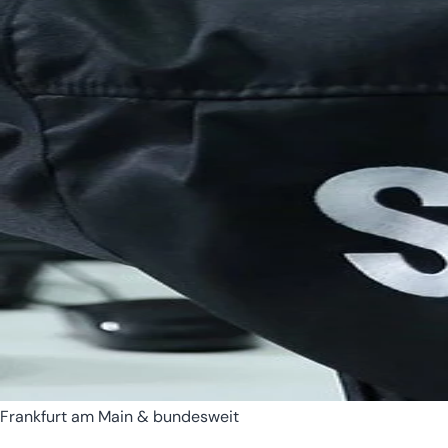
Bremen
Hamburg
Frankfurt am Main & bundesweit
Hessen
Mecklenburg-Vorpomm