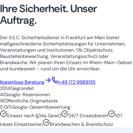
Ihre Sicherheit.
Unser
Auftrag.
Der S.E.C. Sicherheitsdienst in Frankfurt am Main bietet
maßgeschneiderte Sicherheitslösungen für Unternehmen,
Veranstaltungen und Institutionen. Ob Objektschutz,
Baustellenbewachung, Veranstaltungsschutz oder
Brandwache: Wir planen Ihren Einsatz im Rhein-Main-Gebiet
und bundesweit – rund um die Uhr erreichbar.
Niedersachsen
Nordrhein-Westfale
Kostenlose Beratung
+49 172 9989135
2014
Gegründet
41
Google-Rezensionen
16
Öffentliche Originaltexte
5,0/5
Google-Gesamtbewertung
Einsatz nach §34a GewO
24/7 Einsatzbereit
107
lokale Einsatzseiten
Brandwachen & Brandschutz