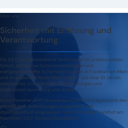
Über uns
Sicherheit mit Erfahrung und
Verantwortung
Die S.E.C. Sicherheitsdienst GmbH steht für professionellen
Schutz, präventive Sicherheitsstrategien und
maßgeschneiderte Sicherheitslösungen in Frankfurt am Main
und im gesamten Rhein-Main-Gebiet. Seit über 10 Jahren
schützen wir Unternehmen, Veranstaltungen und
Institutionen zuverlässig und diskret.
Unser Personal wird passend zur konkreten Aufgabe und den
gesetzlichen Anforderungen ausgewählt und
objektspezifisch eingewiesen. Vom Firmensitz Frankfurt am
Main plant S.E.C. Einsätze bundesweit.