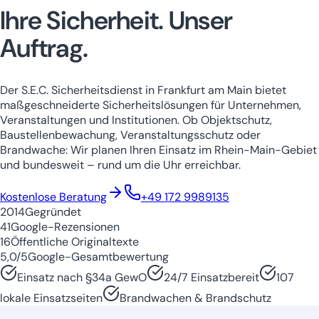
Ihre Sicherheit.
Unser
Auftrag.
Der S.E.C. Sicherheitsdienst in Frankfurt am Main bietet
maßgeschneiderte Sicherheitslösungen für Unternehmen,
Veranstaltungen und Institutionen. Ob Objektschutz,
Baustellenbewachung, Veranstaltungsschutz oder
Brandwache: Wir planen Ihren Einsatz im Rhein-Main-Gebiet
und bundesweit – rund um die Uhr erreichbar.
Niedersachsen
Nordrhein-Westfale
Kostenlose Beratung
+49 172 9989135
2014
Gegründet
41
Google-Rezensionen
16
Öffentliche Originaltexte
5,0/5
Google-Gesamtbewertung
Einsatz nach §34a GewO
24/7 Einsatzbereit
107
lokale Einsatzseiten
Brandwachen & Brandschutz