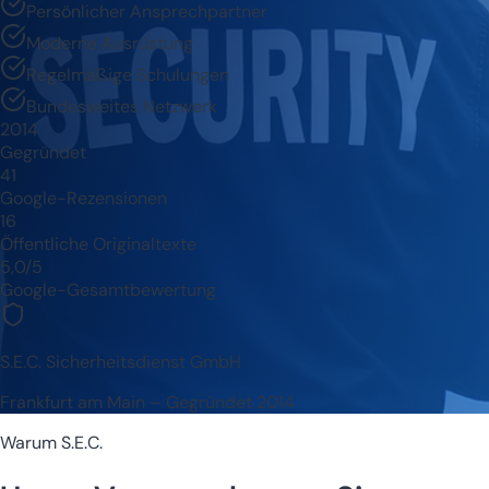
Persönlicher Ansprechpartner
Moderne Ausrüstung
Regelmäßige Schulungen
Bundesweites Netzwerk
2014
Gegründet
41
Google-Rezensionen
16
Öffentliche Originaltexte
5,0/5
Google-Gesamtbewertung
S.E.C. Sicherheitsdienst GmbH
Frankfurt am Main – Gegründet 2014
Warum S.E.C.