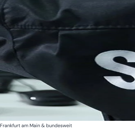
Bremen
Hamburg
Frankfurt am Main & bundesweit
Hessen
Mecklenburg-Vorpomm