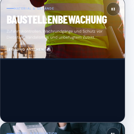
MATERIAL & GELÄNDE
03
BAUSTELLENBEWACHUNG
Zufahrtskontrollen, Wachrundgänge und Schutz vor
Diebstahl, Vandalismus und unbefugtem Zutritt.
↗
LEISTUNG ANSEHEN
HANDEL & PRÄVENTION