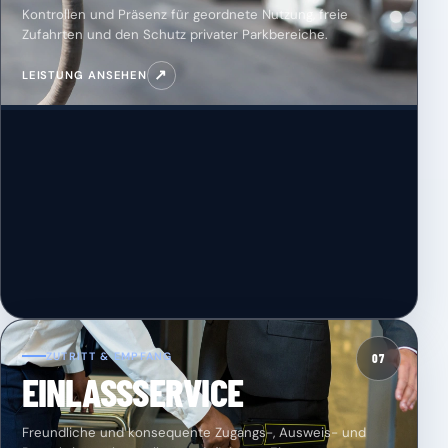
Kontrollen und Präsenz für geordnete Nutzung, freie
Zufahrten und den Schutz privater Parkbereiche.
↗
LEISTUNG ANSEHEN
ZUTRITT & EMPFANG
07
EINLASSSERVICE
Freundliche und konsequente Zugangs-, Ausweis- und