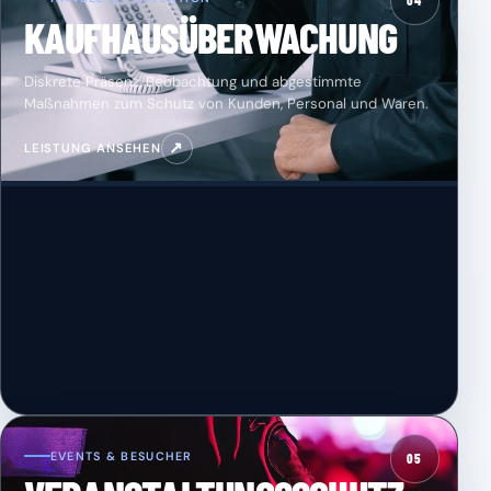
04
KAUFHAUSÜBERWACHUNG
Diskrete Präsenz, Beobachtung und abgestimmte
Maßnahmen zum Schutz von Kunden, Personal und Waren.
↗
LEISTUNG ANSEHEN
EVENTS & BESUCHER
05