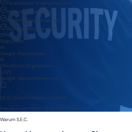
Persönlicher Ansprechpartner
Moderne Ausrüstung
Regelmäßige Schulungen
Bundesweites Netzwerk
2014
Gegründet
41
Google-Rezensionen
16
Öffentliche Originaltexte
5,0/5
Google-Gesamtbewertung
S.E.C. Sicherheitsdienst GmbH
Frankfurt am Main – Gegründet 2014
Warum S.E.C.