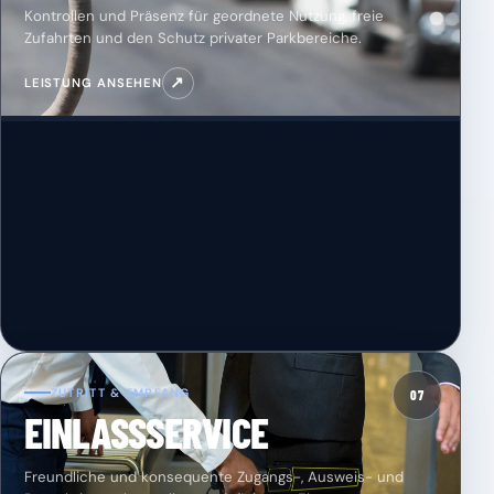
Kontrollen und Präsenz für geordnete Nutzung, freie
Zufahrten und den Schutz privater Parkbereiche.
↗
LEISTUNG ANSEHEN
ZUTRITT & EMPFANG
07
EINLASSSERVICE
Freundliche und konsequente Zugangs-, Ausweis- und