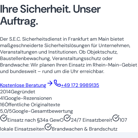
Ihre Sicherheit.
Unser
Auftrag.
Der S.E.C. Sicherheitsdienst in Frankfurt am Main bietet
maßgeschneiderte Sicherheitslösungen für Unternehmen,
Veranstaltungen und Institutionen. Ob Objektschutz,
Baustellenbewachung, Veranstaltungsschutz oder
Brandwache: Wir planen Ihren Einsatz im Rhein-Main-Gebiet
und bundesweit – rund um die Uhr erreichbar.
Niedersachsen
Nordrhein-Westfale
Kostenlose Beratung
+49 172 9989135
2014
Gegründet
41
Google-Rezensionen
16
Öffentliche Originaltexte
5,0/5
Google-Gesamtbewertung
Einsatz nach §34a GewO
24/7 Einsatzbereit
107
lokale Einsatzseiten
Brandwachen & Brandschutz