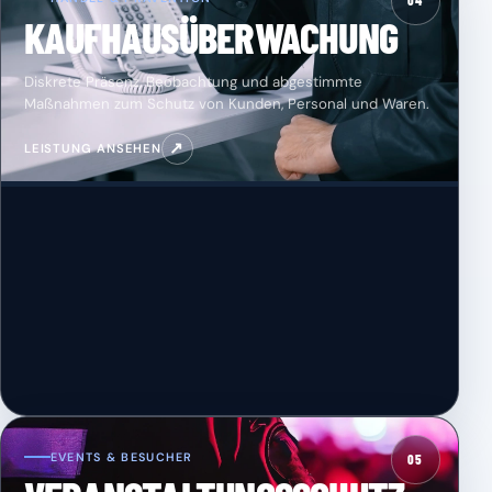
04
KAUFHAUSÜBERWACHUNG
Diskrete Präsenz, Beobachtung und abgestimmte
Maßnahmen zum Schutz von Kunden, Personal und Waren.
↗
LEISTUNG ANSEHEN
EVENTS & BESUCHER
05