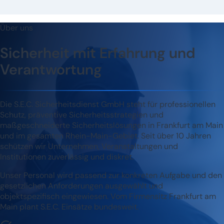
Über uns
Sicherheit mit Erfahrung und
Verantwortung
Die S.E.C. Sicherheitsdienst GmbH steht für professionellen
Schutz, präventive Sicherheitsstrategien und
maßgeschneiderte Sicherheitslösungen in Frankfurt am Main
und im gesamten Rhein-Main-Gebiet. Seit über 10 Jahren
schützen wir Unternehmen, Veranstaltungen und
Institutionen zuverlässig und diskret.
Unser Personal wird passend zur konkreten Aufgabe und den
gesetzlichen Anforderungen ausgewählt und
objektspezifisch eingewiesen. Vom Firmensitz Frankfurt am
Main plant S.E.C. Einsätze bundesweit.