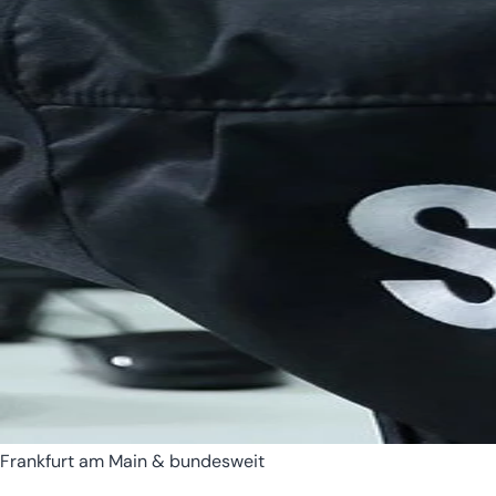
Bremen
Hamburg
Frankfurt am Main & bundesweit
Hessen
Mecklenburg-Vorpomm