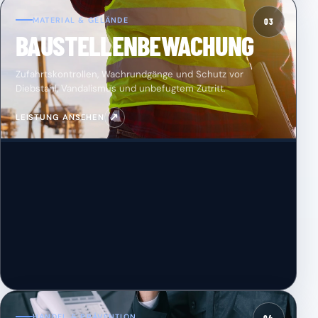
MATERIAL & GELÄNDE
03
BAUSTELLENBEWACHUNG
Zufahrtskontrollen, Wachrundgänge und Schutz vor
Diebstahl, Vandalismus und unbefugtem Zutritt.
↗
LEISTUNG ANSEHEN
HANDEL & PRÄVENTION