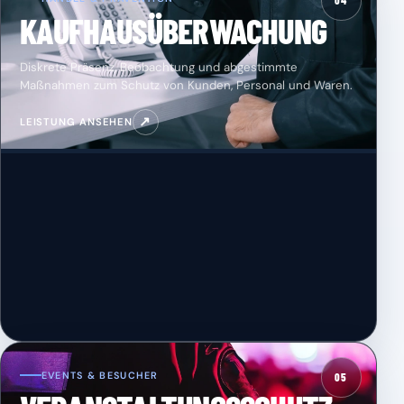
04
KAUFHAUSÜBERWACHUNG
Diskrete Präsenz, Beobachtung und abgestimmte
Maßnahmen zum Schutz von Kunden, Personal und Waren.
↗
LEISTUNG ANSEHEN
EVENTS & BESUCHER
05