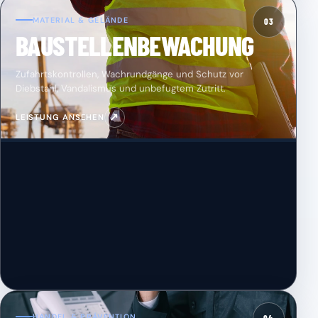
MATERIAL & GELÄNDE
03
BAUSTELLENBEWACHUNG
Zufahrtskontrollen, Wachrundgänge und Schutz vor
Diebstahl, Vandalismus und unbefugtem Zutritt.
↗
LEISTUNG ANSEHEN
HANDEL & PRÄVENTION