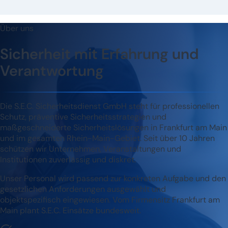
Über uns
Sicherheit mit Erfahrung und
Verantwortung
Die S.E.C. Sicherheitsdienst GmbH steht für professionellen
Schutz, präventive Sicherheitsstrategien und
maßgeschneiderte Sicherheitslösungen in Frankfurt am Main
und im gesamten Rhein-Main-Gebiet. Seit über 10 Jahren
schützen wir Unternehmen, Veranstaltungen und
Institutionen zuverlässig und diskret.
Unser Personal wird passend zur konkreten Aufgabe und den
gesetzlichen Anforderungen ausgewählt und
objektspezifisch eingewiesen. Vom Firmensitz Frankfurt am
Main plant S.E.C. Einsätze bundesweit.