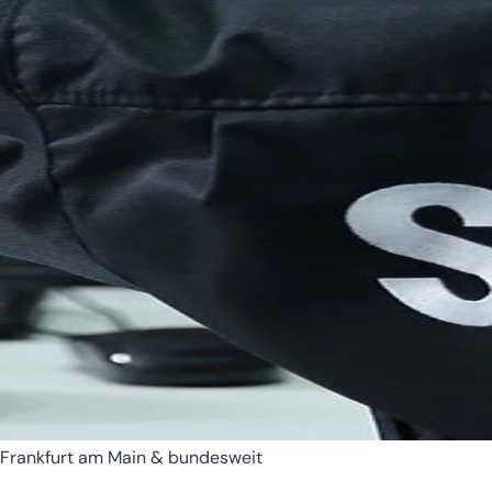
Bremen
Hamburg
Frankfurt am Main & bundesweit
Hessen
Mecklenburg-Vorpomm