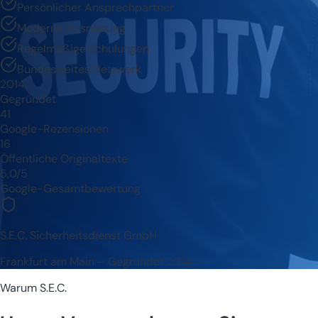
Persönlicher Ansprechpartner
Moderne Ausrüstung
Regelmäßige Schulungen
Bundesweites Netzwerk
2014
Gegründet
41
Google-Rezensionen
16
Öffentliche Originaltexte
5,0/5
Google-Gesamtbewertung
S.E.C. Sicherheitsdienst GmbH
Frankfurt am Main – Gegründet 2014
Warum S.E.C.