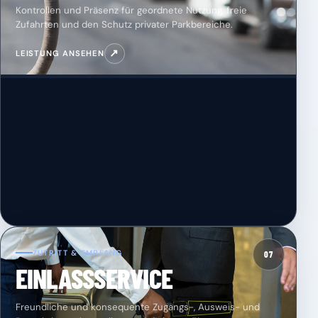
Kontrollen und Präsenz für geordnete Nutzung, freie
Zufahrten und den Schutz privater Parkbereiche.
↗
LEISTUNG ANSEHEN
ZUTRITT & EMPFANG
07
EINLASSSERVICE
Freundliche und konsequente Zugangs-, Ausweis- und