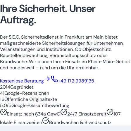
Ihre Sicherheit.
Unser
Auftrag.
Der S.E.C. Sicherheitsdienst in Frankfurt am Main bietet
maßgeschneiderte Sicherheitslösungen für Unternehmen,
Veranstaltungen und Institutionen. Ob Objektschutz,
Baustellenbewachung, Veranstaltungsschutz oder
Brandwache: Wir planen Ihren Einsatz im Rhein-Main-Gebiet
und bundesweit – rund um die Uhr erreichbar.
Niedersachsen
Nordrhein-Westfale
Kostenlose Beratung
+49 172 9989135
2014
Gegründet
41
Google-Rezensionen
16
Öffentliche Originaltexte
5,0/5
Google-Gesamtbewertung
Einsatz nach §34a GewO
24/7 Einsatzbereit
107
lokale Einsatzseiten
Brandwachen & Brandschutz