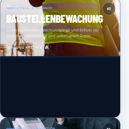
MATERIAL & GELÄNDE
03
BAUSTELLENBEWACHUNG
Zufahrtskontrollen, Wachrundgänge und Schutz vor
Diebstahl, Vandalismus und unbefugtem Zutritt.
↗
LEISTUNG ANSEHEN
HANDEL & PRÄVENTION