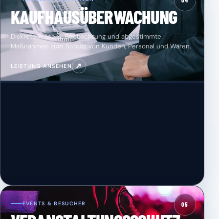
04
KAUFHAUSÜBERWACHUNG
Diskrete Präsenz, Beobachtung und abgestimmte
Maßnahmen zum Schutz von Kunden, Personal und Waren.
↗
LEISTUNG ANSEHEN
EVENTS & BESUCHER
05