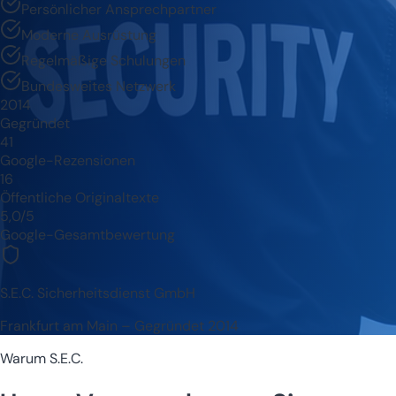
Persönlicher Ansprechpartner
Moderne Ausrüstung
Regelmäßige Schulungen
Bundesweites Netzwerk
2014
Gegründet
41
Google-Rezensionen
16
Öffentliche Originaltexte
5,0/5
Google-Gesamtbewertung
S.E.C. Sicherheitsdienst GmbH
Frankfurt am Main – Gegründet 2014
Warum S.E.C.