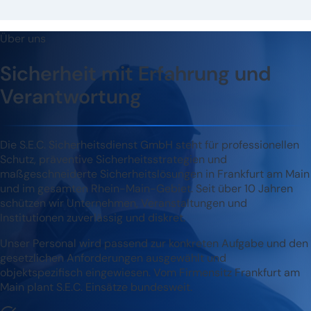
Über uns
Sicherheit mit Erfahrung und
Verantwortung
Die S.E.C. Sicherheitsdienst GmbH steht für professionellen
Schutz, präventive Sicherheitsstrategien und
maßgeschneiderte Sicherheitslösungen in Frankfurt am Main
und im gesamten Rhein-Main-Gebiet. Seit über 10 Jahren
schützen wir Unternehmen, Veranstaltungen und
Institutionen zuverlässig und diskret.
Unser Personal wird passend zur konkreten Aufgabe und den
gesetzlichen Anforderungen ausgewählt und
objektspezifisch eingewiesen. Vom Firmensitz Frankfurt am
Main plant S.E.C. Einsätze bundesweit.