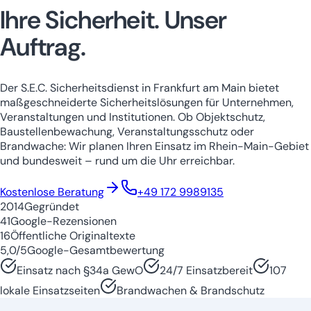
Ihre Sicherheit.
Unser
Auftrag.
Der S.E.C. Sicherheitsdienst in Frankfurt am Main bietet
maßgeschneiderte Sicherheitslösungen für Unternehmen,
Veranstaltungen und Institutionen. Ob Objektschutz,
Baustellenbewachung, Veranstaltungsschutz oder
Brandwache: Wir planen Ihren Einsatz im Rhein-Main-Gebiet
und bundesweit – rund um die Uhr erreichbar.
Niedersachsen
Nordrhein-Westfale
Kostenlose Beratung
+49 172 9989135
2014
Gegründet
41
Google-Rezensionen
16
Öffentliche Originaltexte
5,0/5
Google-Gesamtbewertung
Einsatz nach §34a GewO
24/7 Einsatzbereit
107
lokale Einsatzseiten
Brandwachen & Brandschutz