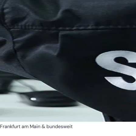
Bremen
Hamburg
Frankfurt am Main & bundesweit
Hessen
Mecklenburg-Vorpomm