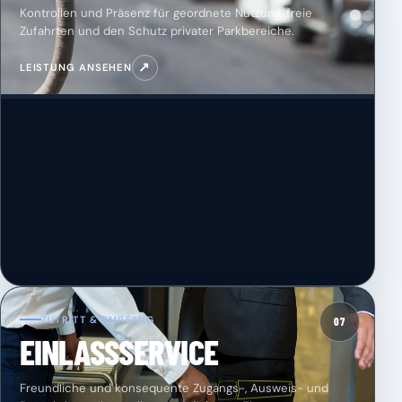
Kontrollen und Präsenz für geordnete Nutzung, freie
Zufahrten und den Schutz privater Parkbereiche.
↗
LEISTUNG ANSEHEN
ZUTRITT & EMPFANG
07
EINLASSSERVICE
Freundliche und konsequente Zugangs-, Ausweis- und