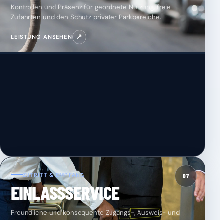
Kontrollen und Präsenz für geordnete Nutzung, freie
Zufahrten und den Schutz privater Parkbereiche.
↗
LEISTUNG ANSEHEN
ZUTRITT & EMPFANG
07
EINLASSSERVICE
Freundliche und konsequente Zugangs-, Ausweis- und