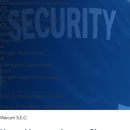
Persönlicher Ansprechpartner
Moderne Ausrüstung
Regelmäßige Schulungen
Bundesweites Netzwerk
2014
Gegründet
41
Google-Rezensionen
16
Öffentliche Originaltexte
5,0/5
Google-Gesamtbewertung
S.E.C. Sicherheitsdienst GmbH
Frankfurt am Main – Gegründet 2014
Warum S.E.C.