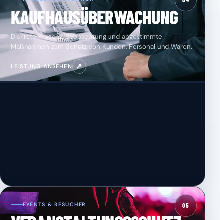
04
KAUFHAUSÜBERWACHUNG
Diskrete Präsenz, Beobachtung und abgestimmte
Maßnahmen zum Schutz von Kunden, Personal und Waren.
↗
LEISTUNG ANSEHEN
EVENTS & BESUCHER
05