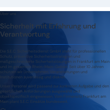
Über uns
Sicherheit mit Erfahrung und
Verantwortung
Die S.E.C. Sicherheitsdienst GmbH steht für professionellen
Schutz, präventive Sicherheitsstrategien und
maßgeschneiderte Sicherheitslösungen in Frankfurt am Main
und im gesamten Rhein-Main-Gebiet. Seit über 10 Jahren
schützen wir Unternehmen, Veranstaltungen und
Institutionen zuverlässig und diskret.
Unser Personal wird passend zur konkreten Aufgabe und den
gesetzlichen Anforderungen ausgewählt und
objektspezifisch eingewiesen. Vom Firmensitz Frankfurt am
Main plant S.E.C. Einsätze bundesweit.