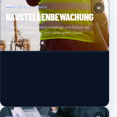
MATERIAL & GELÄNDE
03
BAUSTELLENBEWACHUNG
Zufahrtskontrollen, Wachrundgänge und Schutz vor
Diebstahl, Vandalismus und unbefugtem Zutritt.
↗
LEISTUNG ANSEHEN
HANDEL & PRÄVENTION