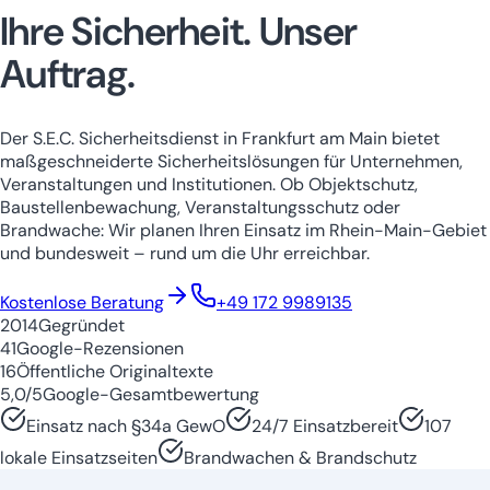
Ihre Sicherheit.
Unser
Auftrag.
Der S.E.C. Sicherheitsdienst in Frankfurt am Main bietet
maßgeschneiderte Sicherheitslösungen für Unternehmen,
Veranstaltungen und Institutionen. Ob Objektschutz,
Baustellenbewachung, Veranstaltungsschutz oder
Brandwache: Wir planen Ihren Einsatz im Rhein-Main-Gebiet
und bundesweit – rund um die Uhr erreichbar.
Niedersachsen
Nordrhein-Westfale
Kostenlose Beratung
+49 172 9989135
2014
Gegründet
41
Google-Rezensionen
16
Öffentliche Originaltexte
5,0/5
Google-Gesamtbewertung
Einsatz nach §34a GewO
24/7 Einsatzbereit
107
lokale Einsatzseiten
Brandwachen & Brandschutz